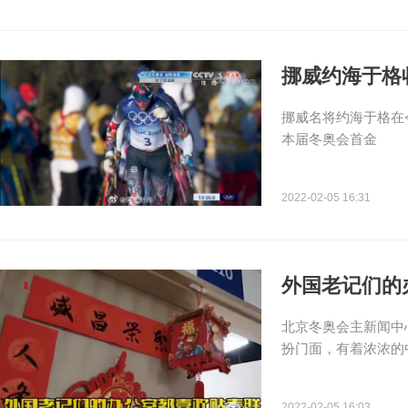
挪威约海于格
挪威名将约海于格在
本届冬奥会首金
2022-02-05 16:31
外国老记们的
北京冬奥会主新闻中
扮门面，有着浓浓的
2022-02-05 16:03