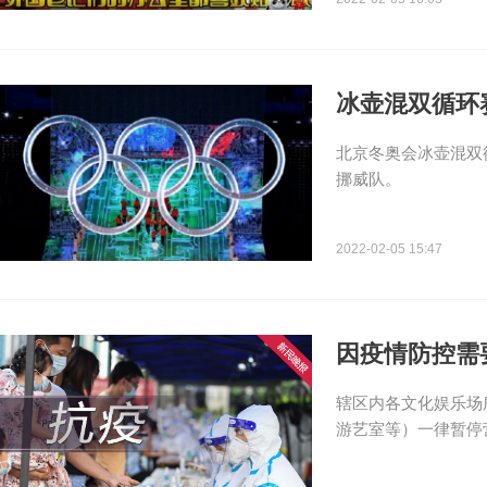
冰壶混双循环
北京冬奥会冰壶混双
挪威队。
2022-02-05 15:47
因疫情防控需
辖区内各文化娱乐场
游艺室等）一律暂停