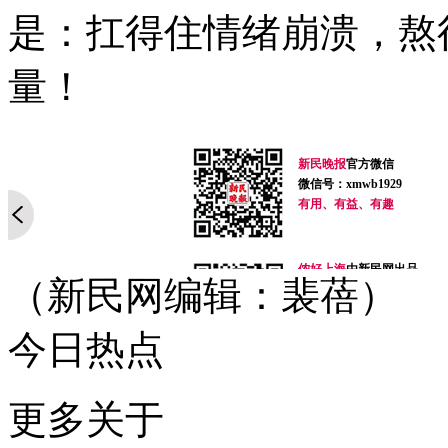
是：扛得住情绪崩溃，熬
量！
新民晚报
官方微信
微信号：xmwb1929
有用、有益、有趣
侬好上海
由新民网出品
（新民网编辑：裴蓓）
微信号：helloshanghai2013
吃喝玩乐、上海故事、同城
每天热爱上海多一点
今日热点
加入小侬家族就对啦！
街谈巷议微信
更多关于
微信号：xinminwangshi
街头访谈，麻辣点评