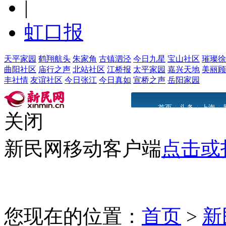
|
虹口报
天平家园
鹤翔航头
朱家角
古镇泗泾
今日九星
宝山社区
璀璨徐
曲阳社区
庙行之声
北站社区
江桥报
太平家园
嘉兴天地
美丽顾
丰社情
友谊社区
今日张江
今日真如
宣桥之声
岳阳家园
|
|
|
首页
头条
上海
关闭
新民网移动客户端
点击或
您现在的位置：
首页
>
新