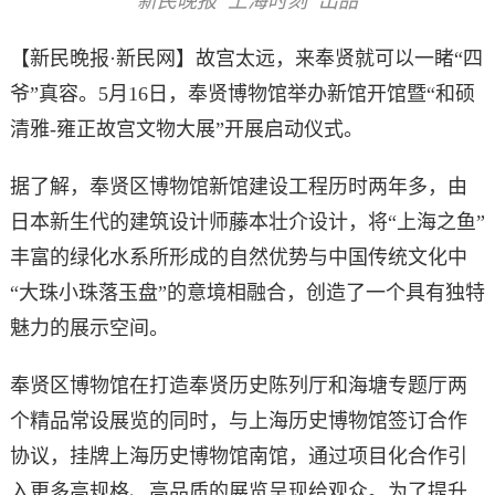
新民晚报“上海时刻”出品
【新民晚报·新民网】故宫太远，来奉贤就可以一睹“四
爷”真容。5月16日，奉贤博物馆举办新馆开馆暨“和硕
清雅-雍正故宫文物大展”开展启动仪式。
据了解，奉贤区博物馆新馆建设工程历时两年多，由
日本新生代的建筑设计师藤本壮介设计，将“上海之鱼”
丰富的绿化水系所形成的自然优势与中国传统文化中
“大珠小珠落玉盘”的意境相融合，创造了一个具有独特
魅力的展示空间。
奉贤区博物馆在打造奉贤历史陈列厅和海塘专题厅两
个精品常设展览的同时，与上海历史博物馆签订合作
协议，挂牌上海历史博物馆南馆，通过项目化合作引
入更多高规格、高品质的展览呈现给观众。为了提升