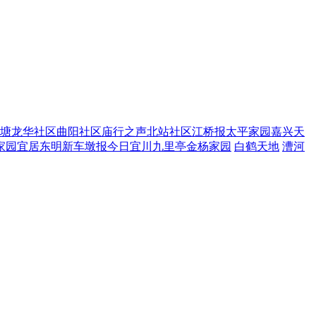
塘
龙华社区
曲阳社区
庙行之声
北站社区
江桥报
太平家园
嘉兴天
家园
宜居东明
新车墩报
今日宜川
九里亭
金杨家园
白鹤天地
漕河