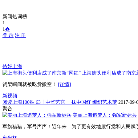
新闻热词榜
1
1
�
登 录
注 册
侬好上海
上海街头便利店成了南京新
货架瞬间就被吃货搬空！
[详情]
新视频
阅读上海100胜 63丨中华艺宫 一抹中国红 编织艺术梦
2017-09-
聚合
美丽上海追梦人：强军新标兵
军旗猎猎，军号声声！近年来，为了更有效地履行党和人民赋予的
夜光杯