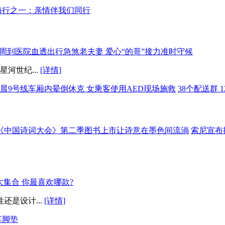
海行之一：亲情伴我们同行
周到医院血透出行急煞老夫妻 爱心“的哥”接力准时守候
河世纪...
[详情]
晨9号线车厢内晕倒休克 女乘客使用AED现场施救
38个配送群
《中国诗词大会》第二季图书上市让诗意在墨色间流淌
索尼宣布
集合 你最喜欢哪款?
是设计...
[详情]
车脚垫