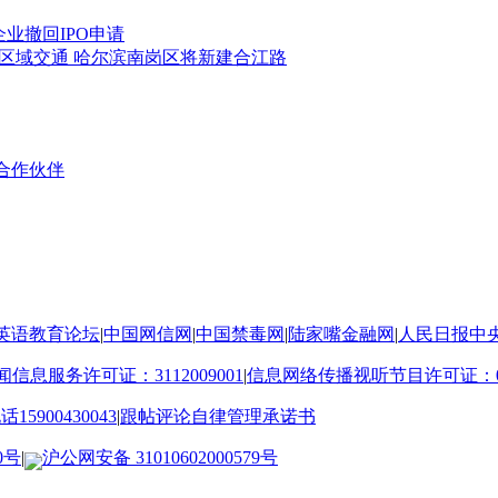
业撤回IPO申请
区域交通 哈尔滨南岗区将新建合江路
合作伙伴
英语教育论坛
|
中国网信网
|
中国禁毒网
|
陆家嘴金融网
|
人民日报中
信息服务许可证：3112009001
|
信息网络传播视听节目许可证：09
900430043
|
跟帖评论自律管理承诺书
0号
|
沪公网安备 31010602000579号