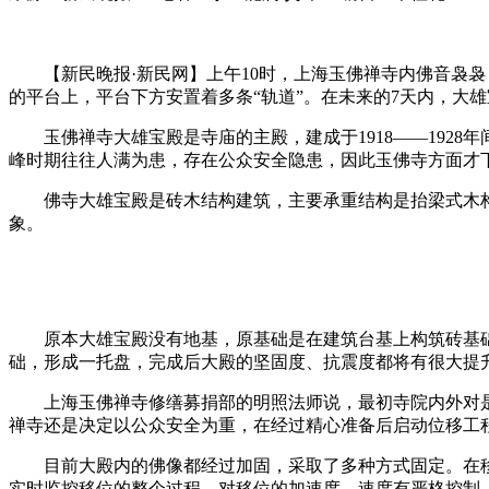
【新民晚报·新民网】上午10时，上海玉佛禅寺内佛音袅袅
的平台上，平台下方安置着多条“轨道”。在未来的7天内，大雄宝殿
玉佛禅寺大雄宝殿是寺庙的主殿，建成于1918——1928
峰时期往往人满为患，存在公众安全隐患，因此玉佛寺方面才
佛寺大雄宝殿是砖木结构建筑，主要承重结构是抬梁式木构
象。
原本大雄宝殿没有地基，原基础是在建筑台基上构筑砖基础
础，形成一托盘，完成后大殿的坚固度、抗震度都将有很大提
上海玉佛禅寺修缮募捐部的明照法师说，最初寺院内外对是
禅寺还是决定以公众安全为重，在经过精心准备后启动位移工
目前大殿内的佛像都经过加固，采取了多种方式固定。在移
实时监控移位的整个过程，对移位的加速度、速度有严格控制