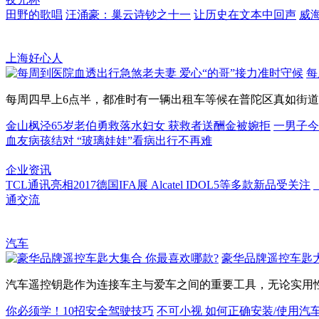
田野的歌唱
汪涌豪：巢云诗钞之十一
让历史在文本中回声
威
上海好心人
每
每周四早上6点半，都准时有一辆出租车等候在普陀区真如街道星
金山枫泾65岁老伯勇救落水妇女 获救者送酬金被婉拒
一男子今
血友病孩结对 “玻璃娃娃”看病出行不再难
企业资讯
TCL通讯亮相2017德国IFA展 Alcatel IDOL5等多款新品受关注
通交流
汽车
豪华品牌遥控车匙大
汽车遥控钥匙作为连接车主与爱车之间的重要工具，无论实用性还
你必须学！10招安全驾驶技巧
不可小视 如何正确安装/使用汽