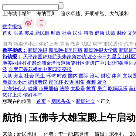
上海城市精神：海纳百川、追求卓越、开明睿智、大气谦和
数字报纸
首页
头条
突发
新民眼
时政
社会
民生
科教
健康
法谭
财经
文
国内
新媒体小灶
侬好上海
装潢
教育
法院
房产
市民通信
汽车
数字报纸：
新民晚报
新民晚报美国版
新民晚报大学版
新民周
街镇报：
天平家园
鹤翔航头
朱家角
古镇泗泾
今日九星
宝山社区
地
美丽顾村
和谐盈浦
金泽报道
康健社区
走进广中
川北印象
重固
泾
金罗店
香花桥
春申家园
安亭报
头条
突发
社会
民生
环球
时政
国内
国际
滚动
财经
体育
文娱
新媒体小灶
街谈巷议
夜光杯
投诉
图集
视频
聚合
上海好心人
健康
市民通信
法院
太极拳
教育
房产
吃喝玩乐
车
侬好上海
侬好学堂
您现在的位置：
首页
>
新民头条
>
新民社会
>
正文
航拍 | 玉佛寺大雄宝殿上午启
来源：新民晚报
记者：
李一能,陈炅玮
编辑：
宋祖礼
20