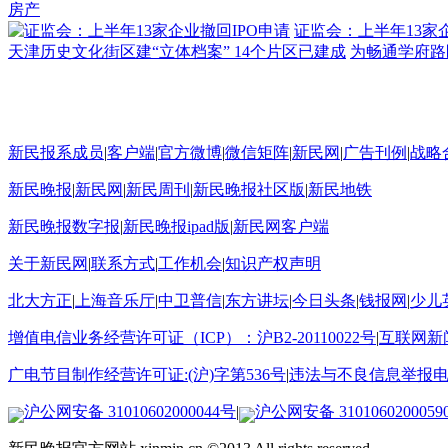
房产
证监会：上半年13家企
天津历史文化街区建“立体档案” 14个片区已建成
为畅通学府路
新民报系成员
|
客户端
|
官方微博
|
微信矩阵
|
新民网
|
广告刊例
|
战略
新民晚报
|
新民网
|
新民周刊
|
新民晚报社区版
|
新民地铁
新民晚报数字报
|
新民晚报ipad版
|
新民网客户端
关于新民网
|
联系方式
|
工作机会
|
知识产权声明
北大方正
|
上海音乐厅
|
中卫普信
|
东方讲坛
|
今日头条
|
钱报网
|
少儿
增值电信业务经营许可证（ICP）：沪B2-20110022号
|
互联网新闻
广电节目制作经营许可证:(沪)字第536号
|
违法与不良信息举报电话15
沪公网安备 31010602000044号
|
沪公网安备 3101060200059