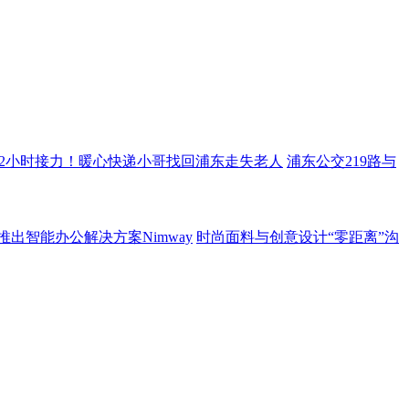
 12小时接力！暖心快递小哥找回浦东走失老人
浦东公交219路与
推出智能办公解决方案Nimway
时尚面料与创意设计“零距离”沟