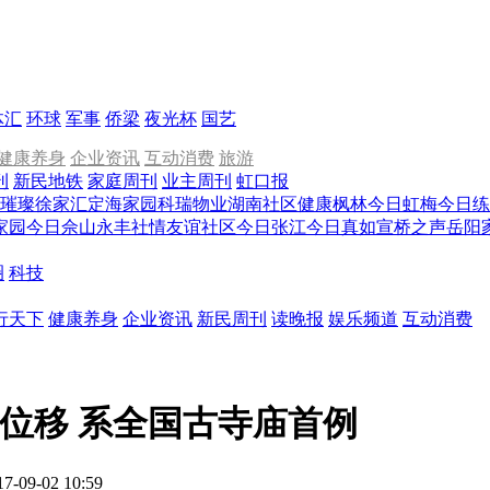
体汇
环球
军事
侨梁
夜光杯
国艺
健康养身
企业资讯
互动消费
旅游
刊
新民地铁
家庭周刊
业主周刊
虹口报
璀璨徐家汇
定海家园
科瑞物业
湖南社区
健康枫林
今日虹梅
今日练
家园
今日佘山
永丰社情
友谊社区
今日张江
今日真如
宣桥之声
岳阳
圈
科技
行天下
健康养身
企业资讯
新民周刊
读晚报
娱乐频道
互动消费
动位移 系全国古寺庙首例
17-09-02 10:59