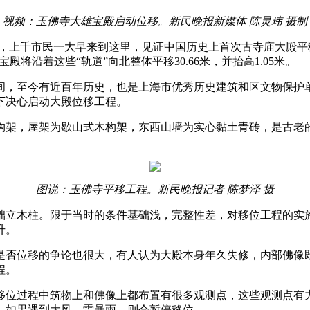
视频：
玉佛寺大雄宝殿启动位移。新民晚报新媒体 陈炅玮 摄制
，上千市民一大早来到这里，见证中国历史上首次古寺庙大殿平
将沿着这些“轨道”向北整体平移30.66米，并抬高1.05米。
年间，至今有近百年历史，也是上海市优秀历史建筑和区文物保
下决心启动大殿位移工程。
架，屋架为歇山式木构架，东西山墙为实心黏土青砖，是古老的
图说：玉佛寺平移工程。新民晚报记者 陈梦泽 摄
立木柱。限于当时的条件基础浅，完整性差，对移位工程的实施
升。
否位移的争论也很大，有人认为大殿本身年久失修，内部佛像既
程。
位过程中筑物上和佛像上都布置有很多观测点，这些观测点有力
。如果遇到大风、雷暴雨，则会暂停移位。