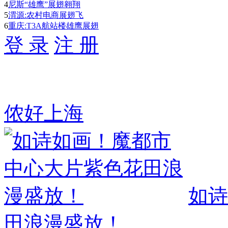
4
尼斯“雄鹰”展翅翱翔
5
渭源:农村电商展翅飞
6
重庆:T3A航站楼雄鹰展翅
登 录
注 册
侬好上海
如诗
田浪漫盛放！