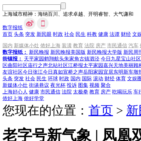
上海城市精神：海纳百川、追求卓越、开明睿智、大气谦和
数字报纸
首页
头条
突发
新民眼
时政
社会
民生
科教
健康
法谭
财经
文
国内
新媒体小灶
侬好上海
装潢
教育
法院
房产
市民通信
汽车
数字报纸：
新民晚报
新民晚报美国版
新民晚报大学版
新民周
街镇报：
天平家园
鹤翔航头
朱家角
古镇泗泾
今日九星
宝山社区
区
曲阳社区
庙行之声
北站社区
江桥报
太平家园
嘉兴天地
美丽顾
友谊社区
今日张江
今日真如
宣桥之声
岳阳家园
宜居东明
新车墩
头条
突发
社会
民生
环球
时政
国内
国际
滚动
财经
体育
文娱
新媒体小灶
街谈巷议
夜光杯
投诉
图集
视频
聚合
上海好心人
健康
市民通信
法院
太极拳
教育
房产
吃喝玩乐
车
侬好上海
侬好学堂
您现在的位置：
首页
>
新
老字号新气象 | 凤凰