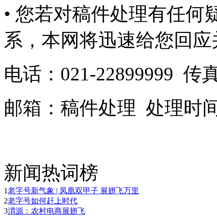
• 您若对稿件处理有任
系，本网将迅速给您回应
电话：
021-22899999 传
邮箱：
稿件处理
处理时间：9
新闻热词榜
1
老字号新气象 | 凤凰双甲子 展翅飞万里
2
老字号如何赶上时代
3
渭源：农村电商展翅飞