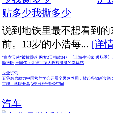
贴多少我撕多少
说到地铁里最不想看到的
前。13岁的小浩每...
[详情
“白衣天使”被撞昏迷 网友2天捐款34万
【上海生活家·暖场季
助送医
王国伟：让癌症病人收获满满的幸福感
企业资讯
五谷磨房助力中国营养学会开展全民营养周，掀起谷物新食尚
京理工学院开幕
WE+联合办公空间
汽车