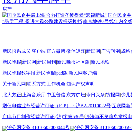
房产
国企民企并
“品质工程”促进甘肃公路建设提级换挡
南京地铁7号线年内全线开
新民报系成员
|
客户端
|
官方微博
|
微信矩阵
|
新民网
|
广告刊例
|
战略
新民晚报
|
新民网
|
新民周刊
|
新民晚报社区版
|
新民地铁
新民晚报数字报
|
新民晚报ipad版
|
新民网客户端
关于新民网
|
联系方式
|
工作机会
|
知识产权声明
北大方正
|
上海音乐厅
|
中卫普信
|
东方讲坛
|
今日头条
|
钱报网
|
少儿
增值电信业务经营许可证（ICP）：沪B2-20110022号
|
互联网新闻
广电节目制作经营许可证:(沪)字第536号
|
违法与不良信息举报电话15
沪公网安备 31010602000044号
|
沪公网安备 3101060200059