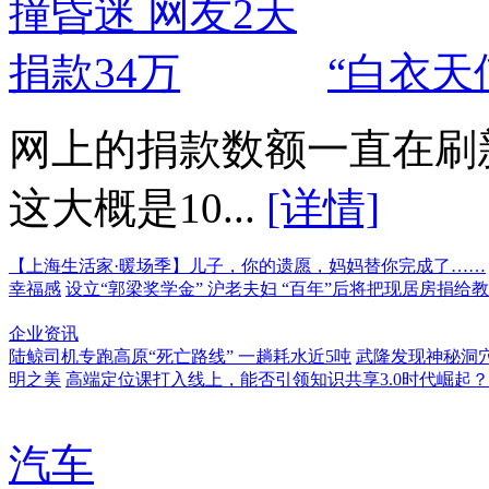
“白衣天
网上的捐款数额一直在刷
这大概是10...
[详情]
【上海生活家·暖场季】儿子，你的遗愿，妈妈替你完成了……
幸福感
设立“郭梁奖学金” 沪老夫妇 “百年”后将把现居房捐给
企业资讯
陆鲸司机专跑高原“死亡路线” 一趟耗水近5吨
武隆发现神秘洞穴
明之美
高端定位课打入线上，能否引领知识共享3.0时代崛起？
汽车