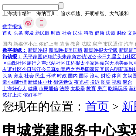
上海城市精神：海纳百川、追求卓越、开明睿智、大气谦和
数字报纸
首页
头条
突发
新民眼
时政
社会
民生
科教
健康
法谭
财经
文
国内
新媒体小灶
侬好上海
装潢
教育
法院
房产
市民通信
汽车
数字报纸：
新民晚报
新民晚报美国版
新民晚报大学版
新民周
街镇报：
天平家园
鹤翔航头
朱家角
古镇泗泾
今日九星
宝山社区
区
曲阳社区
庙行之声
北站社区
江桥报
太平家园
嘉兴天地
美丽顾
友谊社区
今日张江
今日真如
宣桥之声
岳阳家园
宜居东明
新车墩
头条
突发
社会
民生
环球
时政
国内
国际
滚动
财经
体育
文娱
豪小编吐槽
新媒体小灶
街谈巷议
夜光杯
投诉
图集
视频
聚合
上海好心人
健康
市民通信
法院
太极拳
教育
房产
吃喝玩乐
车
侬好上海
侬好学堂
您现在的位置：
首页
>
新
申城党建服务中心实