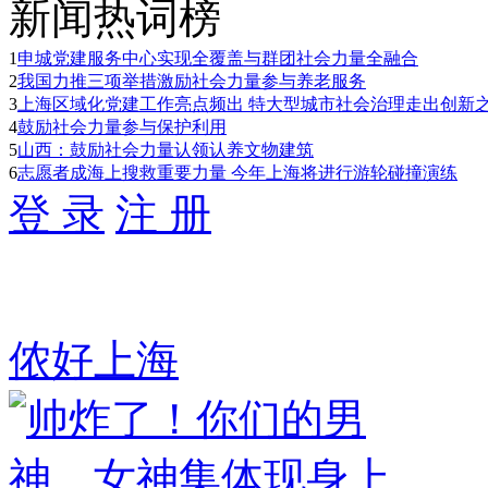
新闻热词榜
1
申城党建服务中心实现全覆盖与群团社会力量全融合
2
我国力推三项举措激励社会力量参与养老服务
3
上海区域化党建工作亮点频出 特大型城市社会治理走出创新
4
鼓励社会力量参与保护利用
5
山西：鼓励社会力量认领认养文物建筑
6
志愿者成海上搜救重要力量 今年上海将进行游轮碰撞演练
登 录
注 册
侬好上海