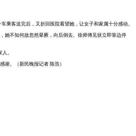
一车乘客送完后，又折回医院看望她，让女子和家属十分感动。
许，她不知何故忽然晕厥，向后倒去。徐师傅见状立即靠边停
家人。
感谢。（新民晚报记者 陈浩）