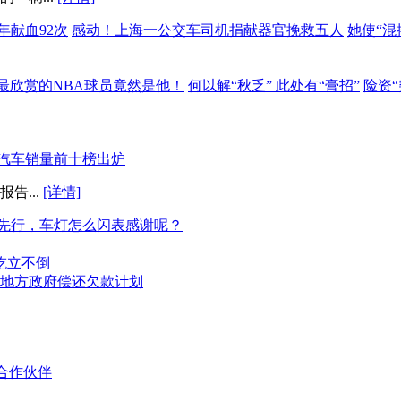
余年献血92次
感动！上海一公交车司机捐献器官挽救五人
她使“混
格林最欣赏的NBA球员竟然是他！
何以解“秋乏” 此处有“膏招”
险资
月汽车销量前十榜出炉
告...
[详情]
先行，车灯怎么闪表感谢呢？
屹立不倒
地方政府偿还欠款计划
合作伙伴