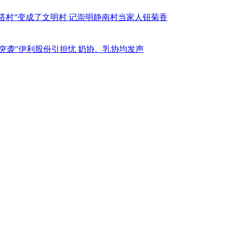
搭村”变成了文明村 记崇明静南村当家人钮菊香
“突袭”伊利股份引担忧 奶协、乳协均发声