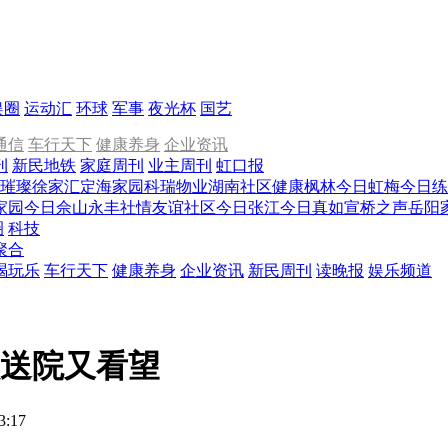
娱圈
运动汇
环球
军事
夜光杯
国艺
通信
车行天下
健康养身
企业资讯
刊
新民地铁
家庭周刊
业主周刊
虹口报
璀璨徐家汇
定海家园
科瑞物业
湖南社区
健康枫林
今日虹梅
今日练
家园
今日佘山
永丰社情
友谊社区
今日张江
今日真如
宣桥之声
岳阳
圈
科技
聚合
喝玩乐
车行天下
健康养身
企业资讯
新民周刊
读晚报
娱乐频道
员送院又看望
3:17