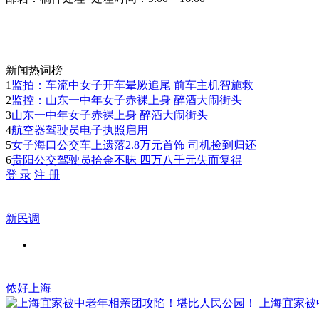
新闻热词榜
1
监拍：车流中女子开车晕厥追尾 前车主机智施救
2
监控：山东一中年女子赤裸上身 醉酒大闹街头
3
山东一中年女子赤裸上身 醉酒大闹街头
4
航空器驾驶员电子执照启用
5
女子海口公交车上遗落2.8万元首饰 司机捡到归还
6
贵阳公交驾驶员拾金不昧 四万八千元失而复得
登 录
注 册
新民调
侬好上海
上海宜家被