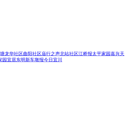
塘
龙华社区
曲阳社区
庙行之声
北站社区
江桥报
太平家园
嘉兴天
家园
宜居东明
新车墩报
今日宜川