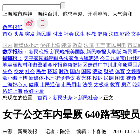
上海城市精神：海纳百川、追求卓越、开明睿智、大气谦和
数字报纸
首页
头条
突发
新民眼
时政
社会
民生
科教
健康
法谭
财经
文
国内
新媒体小灶
侬好上海
装潢
教育
法院
房产
市民用电
市民
数字报纸：
新民晚报
新民晚报美国版
新民晚报大学版
新民周
街镇报：
天平家园
鹤翔航头
朱家角
古镇泗泾
今日九星
宝山社区
地
美丽顾村
和谐盈浦
金泽报道
康健社区
走进广中
川北印象
重固
头条
突发
社会
民生
环球
时政
国内
国际
滚动
财经
体育
文娱
豪小编吐槽
新媒体小灶
街谈巷议
夜光杯
投诉
民调
图集
视频
上海好心人
健康
市民通信
市民用电
法院
太极拳
教育
房产
吃
侬好上海
侬好学堂
您现在的位置：
首页
>
新民头条
>
新民社会
>
正文
女子公交车内晕厥 640路驾驶
来源：新民晚报
记者：
陈浩
编辑：
卜春艳
2016-10-13 1