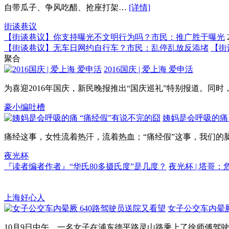
自带瓜子、争风吃醋、抢座打架…
[详情]
街谈巷议
【街谈巷议】你支持曝光不文明行为吗？市民：推广胜于曝光
【街谈巷议】无车日网约自行车？市民：乱停乱放反添堵
【街
聚合
2016国庆 | 爱上海 爱申活
为喜迎2016年国庆，新民晚报推出“国庆巡礼”特别报道。同时，我
豪小编吐槽
姨妈是会呼吸的痛
痛经这事，女性流着热汗，流着热血；“痛经假”这事，我们的
夜光杯
『读者编者作者』“华氏80多摄氏度”是几度？
夜光杯 | 塔哥
上海好心人
女子公交车内晕厥
10月9日中午，一名女子在浦东德平路灵山路乘上了徐师傅驾驶的