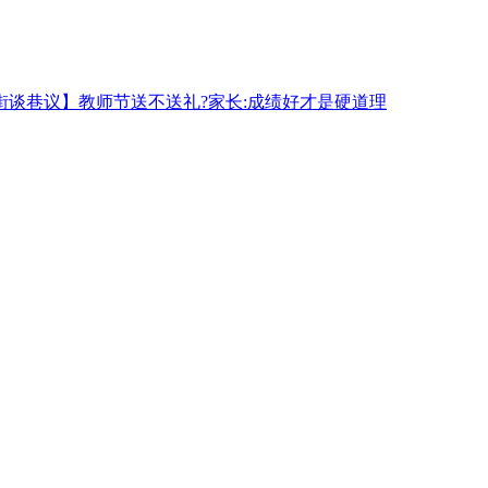
街谈巷议】教师节送不送礼?家长:成绩好才是硬道理