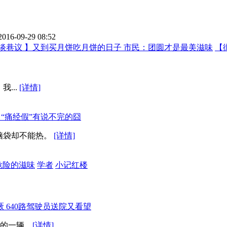
2016-09-29 08:52
谈巷议 】又到买月饼吃月饼的日子 市民：团圆才是最美滋味
【
...
[详情]
 “痛经假”有说不完的囧
脑袋却不能热。
[详情]
：危险的滋味
学者
小记红楼
 640路驾驶员送院又看望
一辆...
[详情]