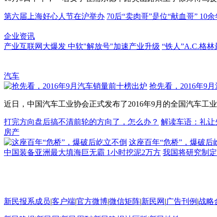
第六届上海好心人节在沪举办
70后“卖肉哥”是位“献血哥” 10
企业资讯
产业互联网大爆发 中软"解放号"加速产业升级
“铁人”A.C.
汽车
抢先看，2016年9
近日，中国汽车工业协会正式发布了2016年9月的全国汽车工业报
打完方向盘后搞不清前轮的方向了，怎么办？
解读车语：礼让
房产
这座百年“危桥”，爆破后
中国装备亚洲最大填海巨无霸 1小时挖泥2万方
我国将研究制定
新民报系成员
|
客户端
|
官方微博
|
微信矩阵
|
新民网
|
广告刊例
|
战略