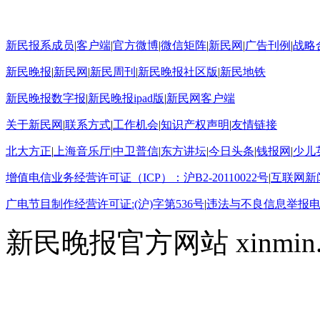
新民报系成员
|
客户端
|
官方微博
|
微信矩阵
|
新民网
|
广告刊例
|
战略
新民晚报
|
新民网
|
新民周刊
|
新民晚报社区版
|
新民地铁
新民晚报数字报
|
新民晚报ipad版
|
新民网客户端
关于新民网
|
联系方式
|
工作机会
|
知识产权声明
|
友情链接
北大方正
|
上海音乐厅
|
中卫普信
|
东方讲坛
|
今日头条
|
钱报网
|
少儿
增值电信业务经营许可证（ICP）：沪B2-20110022号
|
互联网新闻
广电节目制作经营许可证:(沪)字第536号
|
违法与不良信息举报电话15
新民晚报官方网站 xinmin.cn ©2