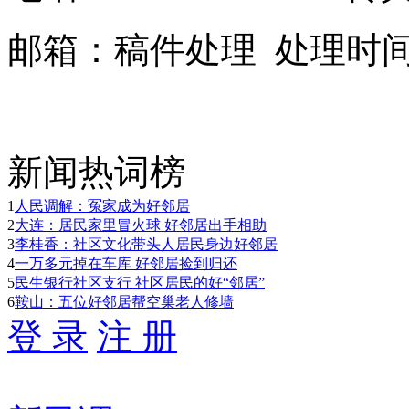
邮箱：
稿件处理
处理时间：9
新闻热词榜
1
人民调解：冤家成为好邻居
2
大连：居民家里冒火球 好邻居出手相助
3
李桂香：社区文化带头人居民身边好邻居
4
一万多元掉在车库 好邻居捡到归还
5
民生银行社区支行 社区居民的好“邻居”
6
鞍山：五位好邻居帮空巢老人修墙
登 录
注 册