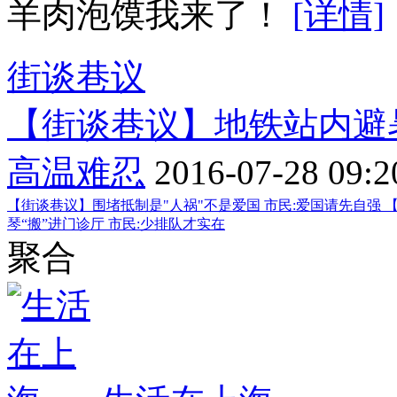
羊肉泡馍我来了！
[详情]
街谈巷议
【街谈巷议】地铁站内避暑
高温难忍
2016-07-28 09:2
【街谈巷议】围堵抵制是"人祸"不是爱国 市民:爱国请先自强
琴“搬”进门诊厅 市民:少排队才实在
聚合