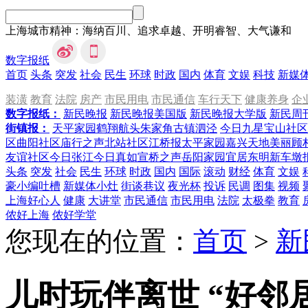
上海城市精神：海纳百川、追求卓越、开明睿智、大气谦和
数字报纸
首页
头条
突发
社会
民生
环球
时政
国内
体育
文娱
科技
新媒
装潢
教育
法院
房产
市民用电
市民通信
车行天下
健康养身
企
数字报纸：
新民晚报
新民晚报美国版
新民晚报大学版
新民周
街镇报：
天平家园
鹤翔航头
朱家角
古镇泗泾
今日九星
宝山社区
区
曲阳社区
庙行之声
北站社区
江桥报
太平家园
嘉兴天地
美丽顾
友谊社区
今日张江
今日真如
宣桥之声
岳阳家园
宜居东明
新车墩
头条
突发
社会
民生
环球
时政
国内
国际
滚动
财经
体育
文娱
豪小编吐槽
新媒体小灶
街谈巷议
夜光杯
投诉
民调
图集
视频
上海好心人
健康
大讲堂
市民通信
市民用电
法院
太极拳
教育
侬好上海
侬好学堂
您现在的位置：
首页
>
新
儿时玩伴离世 “好邻