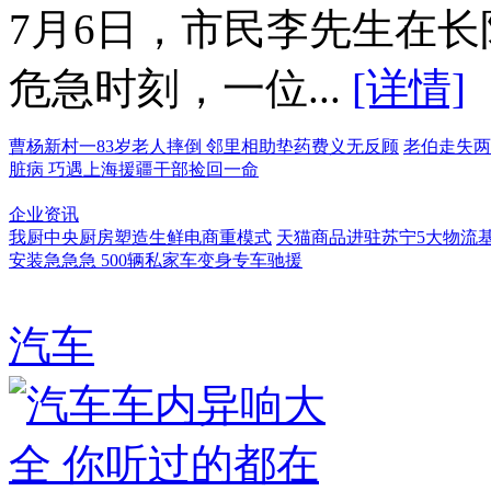
7月6日，市民李先生在
危急时刻，一位...
[详情]
曹杨新村一83岁老人摔倒 邻里相助垫药费义无反顾
老伯走失两
脏病 巧遇上海援疆干部捡回一命
企业资讯
我厨中央厨房塑造生鲜电商重模式
天猫商品进驻苏宁5大物流基
安装急急急 500辆私家车变身专车驰援
汽车