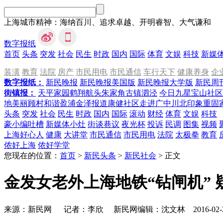
上海城市精神：海纳百川、追求卓越、开明睿智、大气谦和
数字报纸
首页
头条
突发
社会
民生
时政
国内
国际
体育
文娱
科技
新媒
装潢
教育
法院
房产
市民用电
市民通信
车行天下
健康养身
企
数字报纸：
新民晚报
新民晚报美国版
新民晚报大学版
新民周
街镇报：
天平家园
鹤翔航头
朱家角
古镇泗泾
今日九星
宝山社区
地
美丽顾村
和谐盈浦
金泽报道
康健社区
走进广中
川北印象
重固
头条
突发
社会
民生
时政
国内
国际
滚动
财经
体育
文娱
科技
豪小编吐槽
新媒体小灶
街谈巷议
夜光杯
投诉
民调
图集
视频
上海好心人
健康
大讲堂
市民通信
市民用电
法院
太极拳
教育
侬好上海
侬好学堂
您现在的位置：
首页
>
新民头条
>
新民社会
>
正文
金发女老外上海地铁“钻闸机”
来源：新民网
记者：
李欣
新民网编辑：
沈文林
2016-02-