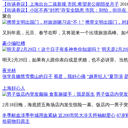
【街谈巷议】上海出台二孩新规 市民:希望老公能陪坐月子
201
【街谈巷议】小区不再”封闭”存安全隐患 市民：别怕，街坊在
聚合
携带文明出国门，对旅
又到年底，元旦、春节在即，又将迎来一个出境旅游高峰。如今，
豪小编吐槽
明天是2月2
明天2月29日，如果有人跟你表白或是求婚，也不必讶异。当然，
夜光杯
张学良幽禁雪窦山的日子
蜀君，我好心痛
“越界狂人”夏导演
上海好心人
男子饭店内突发
2月18日晚，海底捞五角场店内发生惊险一幕。饭店内一男子突发
冬季献血淡季申城用血紧缺 近200市民大冷天捋袖献爱心
87
拾获物归原主