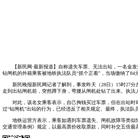
【新民网·最新报道】自称遗失车票、无法出站，一名金发碧
钻闸机的外籍乘客被地铁执法队员“抓个正着”，当场缴纳了84
新民晚报新民网记者了解到，事发昨天（28日）15时27分
走到出站闸机前，突然蹲下身，弯腰从闸机处钻了出来。执法
对此，该名女乘客表示，自己掏钱买过车票，但在出站时却忽
过“钻闸机”出站的行为，已经违反了相关规定。最终，执法队
地铁运营方表示，乘客如遇到车票遗失、闸机故障等类似情
交通管理条例》规定，以最高票价收取票款，同时补交五倍最高