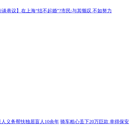
街谈巷议】在上海“结不起婚”?市民:与其慨叹 不如努力
人义务帮扶独居盲人10余年
骑车粗心丢下20万巨款 幸得保安