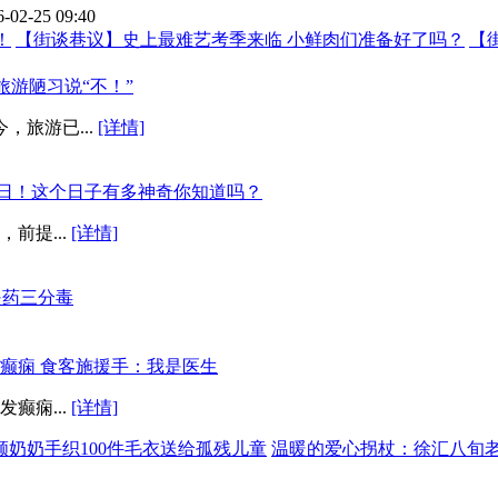
6-02-25 09:40
！
【街谈巷议】史上最难艺考季来临 小鲜肉们准备好了吗？
【
游陋习说“不！”
旅游已...
[详情]
9日！这个日子有多神奇你知道吗？
前提...
[详情]
是药三分毒
癫痫 食客施援手：我是医生
癫痫...
[详情]
岁顾奶奶手织100件毛衣送给孤残儿童
温暖的爱心拐杖：徐汇八旬老