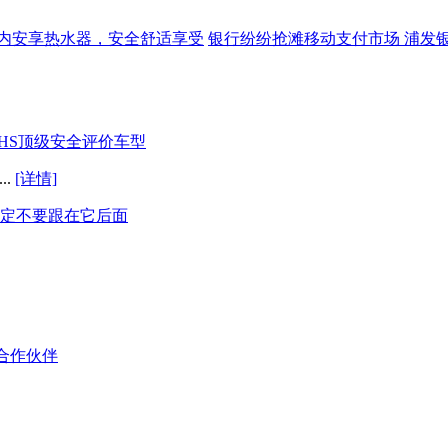
内安享热水器，安全舒适享受
银行纷纷抢滩移动支付市场 浦发
IIHS顶级安全评价车型
..
[详情]
定不要跟在它后面
合作伙伴