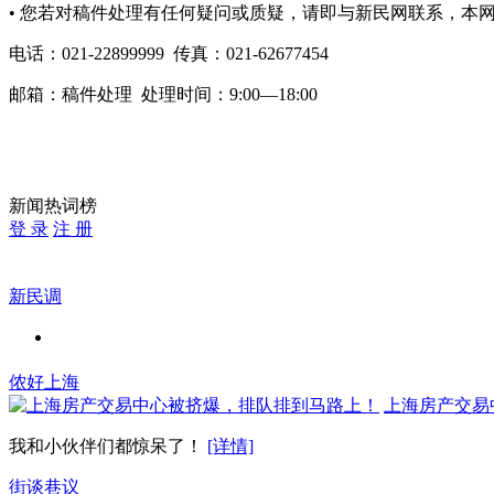
• 您若对稿件处理有任何疑问或质疑，请即与新民网联系，本
电话：
021-22899999 传真：021-62677454
邮箱：
稿件处理
处理时间：9:00—18:00
新闻热词榜
登 录
注 册
新民调
侬好上海
上海房产交易
我和小伙伴们都惊呆了！
[详情]
街谈巷议