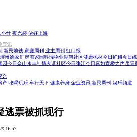
体小灶
夜光杯
侬好上海
业资讯
刊
新民地铁
家庭周刊
业主周刊
虹口报
璀璨徐家汇
定海家园
科瑞物业
湖南社区
健康枫林
今日虹梅
今日练
家园
今日佘山
永丰社情
友谊社区
今日张江
今日真如
宣桥之声
岳阳
聚合
房产
吃喝玩乐
车行天下
健康养身
企业资讯
新民周刊
娱乐频道
 疑逃票被抓现行
29 16:57