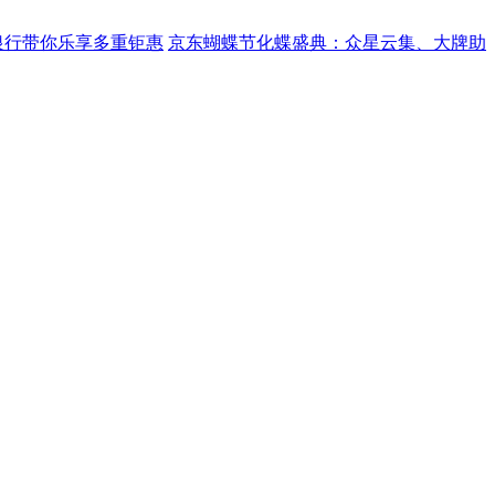
银行带你乐享多重钜惠
京东蝴蝶节化蝶盛典：众星云集、大牌助