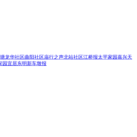
塘
龙华社区
曲阳社区
庙行之声
北站社区
江桥报
太平家园
嘉兴天
家园
宜居东明
新车墩报