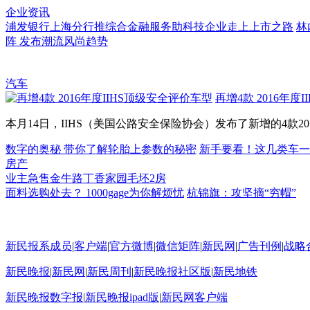
企业资讯
浦发银行上海分行推综合金融服务助科技企业走上上市之路
林
阵 发布潮流风尚趋势
汽车
再增4款 2016年度
本月14日，IIHS（美国公路安全保险协会）发布了新增的4款20.
数字的奥秘 带你了解轮胎上参数的秘密
新手要看！这几类车一
房产
业主急售金牛路丁香家园毛坯2房
面料选购处去？ 1000gage为你解烦忧
杭锦旗：攻坚摘“穷帽”
新民报系成员
|
客户端
|
官方微博
|
微信矩阵
|
新民网
|
广告刊例
|
战略
新民晚报
|
新民网
|
新民周刊
|
新民晚报社区版
|
新民地铁
新民晚报数字报
|
新民晚报ipad版
|
新民网客户端