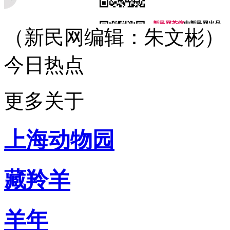
新民网茶馆
由新民网出品
（新民网编辑：朱文彬）
微信号：newteahouse
无节操、有道理
最麻辣，最有趣的时事脱口
今日热点
你今天脑补了吗？
新民网事
由新民网出品
微信号：xinminwangshi
更多关于
突发事、新鲜事、有趣事
感人事、烦心事等你来爆料
扫一扫，关注有礼！
上海动物园
侬好上海
由新民网出品
微信号：helloshanghai2013
吃喝玩乐、上海故事、同城
藏羚羊
每天热爱上海多一点
加入小侬家族就对啦！
羊年