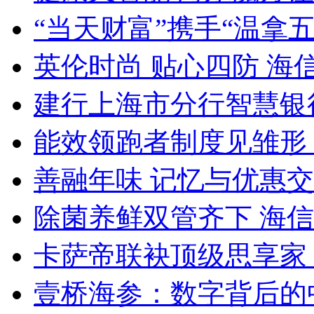
“当天财富”携手“温拿
英伦时尚 贴心四防 海信
建行上海市分行智慧银
能效领跑者制度见雏形
善融年味 记忆与优惠
除菌养鲜双管齐下 海
卡萨帝联袂顶级思享家
壹桥海参：数字背后的