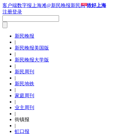
客户端
数字报
上海滩
@新民晚报新民网
侬好上海
注册
登录
新民晚报
|
新民晚报美国版
|
新民晚报大学版
|
新民周刊
|
新民地铁
|
家庭周刊
|
业主周刊
|
街镇报
|
虹口报