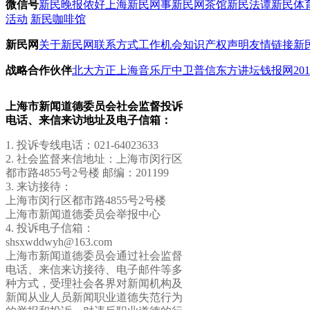
微信号
新民晚报
侬好上海
新民网事
新民网茶馆
新民法谭
新民体
活动
新民咖啡馆
新民网
关于新民网
联系方式
工作机会
知识产权声明
友情链接
新
战略合作伙伴
北大方正
上海音乐厅
中卫普信
东方讲坛
钱报网
20
上海市新闻道德委员会社会监督投诉
电话、来信来访地址及电子信箱：
1. 投诉专线电话：021-64023633
2. 社会监督来信地址：上海市闵行区
都市路4855号2号楼 邮编：201199
3. 来访接待：
上海市闵行区都市路4855号2号楼
上海市新闻道德委员会举报中心
4. 投诉电子信箱：
shsxwddwyh@163.com
上海市新闻道德委员会通过社会监督
电话、来信来访接待、电子邮件等多
种方式，受理社会各界对新闻机构及
新闻从业人员新闻职业道德失范行为