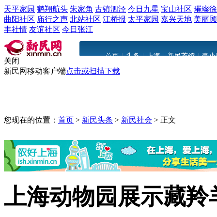
天平家园
鹤翔航头
朱家角
古镇泗泾
今日九星
宝山社区
璀璨徐
曲阳社区
庙行之声
北站社区
江桥报
太平家园
嘉兴天地
美丽顾
丰社情
友谊社区
今日张江
|
|
|
|
首页
头条
上海
新民茶馆
豪小
关闭
新民网移动客户端
点击或扫描下载
您现在的位置：
首页
>
新民头条
>
新民社会
>
正文
上海动物园展示藏羚羊