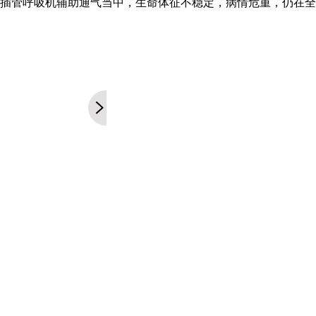
插管呼吸机辅助通气当中，生命体征不稳定，病情危重，仍在全
秀！
！