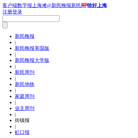
客户端
数字报
上海滩
@新民晚报新民网
侬好上海
注册
登录
新民晚报
|
新民晚报美国版
|
新民晚报大学版
|
新民周刊
|
新民地铁
|
家庭周刊
|
业主周刊
|
街镇报
|
虹口报