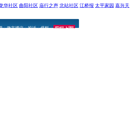
龙华社区
曲阳社区
庙行之声
北站社区
江桥报
太平家园
嘉兴天
|
|
|
|
调
微言博议
投诉
爆料