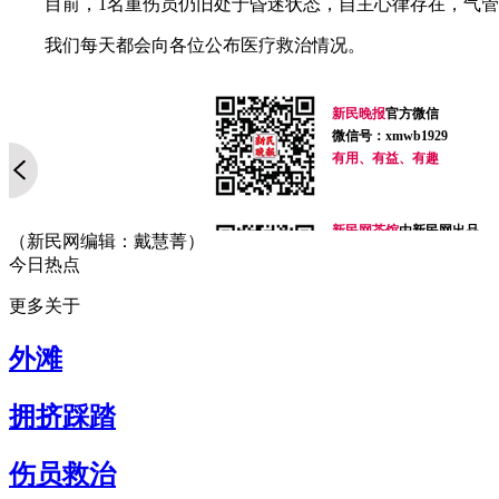
目前，1名重伤员仍旧处于昏迷状态，自主心律存在，气管
我们每天都会向各位公布医疗救治情况。
新民晚报
官方微信
微信号：xmwb1929
有用、有益、有趣
新民网茶馆
由新民网出品
（新民网编辑：戴慧菁）
微信号：newteahouse
今日热点
无节操、有道理
最麻辣，最有趣的时事脱口
更多关于
你今天脑补了吗？
外滩
新民网事
由新民网出品
微信号：xinminwangshi
突发事、新鲜事、有趣事
拥挤踩踏
感人事、烦心事等你来爆料
扫一扫，关注有礼！
伤员救治
侬好上海
由新民网出品