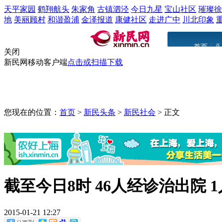
天平家园
鹤翔航头
朱家角
古镇泗泾
今日九星
宝山社区
璀璨徐
地
美丽顾村
和谐盈浦
金泽报道
康健社区
走进广中
川北印象
|
首页
头
关闭
新民网移动客户端
点击或扫描下载
您现在的位置：
首页
>
新民头条
>
新民社会
>
正文
截至今日8时 46人经诊治出院
2015-01-21 12:27