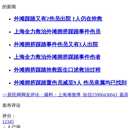
微信号：helloshanghai2013
的新闻
吃喝玩乐、上海故事、同城
每天热爱上海多一点
外滩踩踏又有2伤员出院 1人仍在抢救
加入小侬家族就对啦！
上海全力救治外滩拥挤踩踏事件伤员
外滩拥挤踩踏事件伤员又有3人出院
上海全力救治外滩拥挤踩踏事件伤者
外滩拥挤踩踏抢救医生口述救治过程
外滩拥挤踩踏重伤员减至9人 伤员亲属均已找到
>>新民网网友评论：
爆料：上海滩微博 短信15900430043 最
发布评论
评分：
1
2
3
4
5
/
人已评