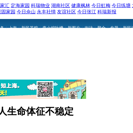
家汇
定海家园
科瑞物业
湖南社区
健康枫林
今日虹梅
今日练塘
重固家园
今日佘山
永丰社情
友谊社区
今日张江
科瑞新报
|
|
|
|
|
|
|
|
条
上海
新民茶馆
豪小编吐槽
新图片
街访
聚合
专题
新民
 1人生命体征不稳定