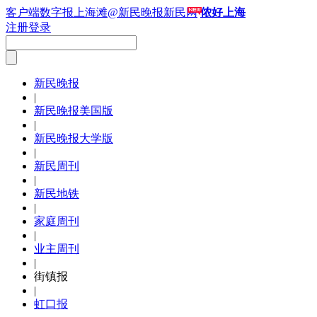
客户端
数字报
上海滩
@新民晚报新民网
侬好上海
注册
登录
新民晚报
|
新民晚报美国版
|
新民晚报大学版
|
新民周刊
|
新民地铁
|
家庭周刊
|
业主周刊
|
街镇报
|
虹口报