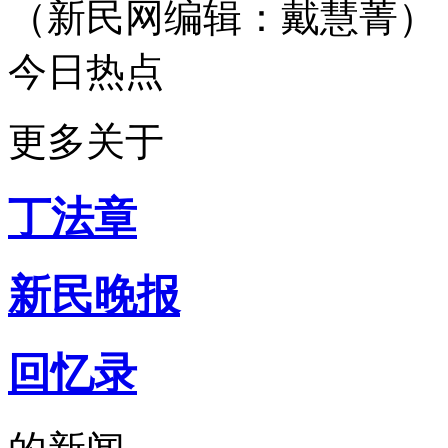
（新民网编辑：戴慧菁）
微信号：newteahouse
无节操、有道理
最麻辣，最有趣的时事脱口
今日热点
你今天脑补了吗？
新民网事
由新民网出品
微信号：xinminwangshi
更多关于
突发事、新鲜事、有趣事
感人事、烦心事等你来爆料
扫一扫，关注有礼！
丁法章
侬好上海
由新民网出品
微信号：helloshanghai2013
吃喝玩乐、上海故事、同城
新民晚报
每天热爱上海多一点
加入小侬家族就对啦！
回忆录