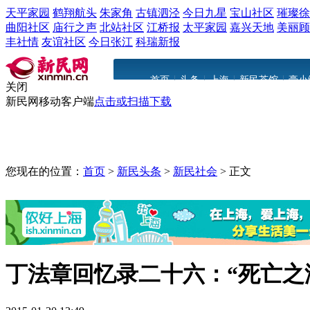
天平家园
鹤翔航头
朱家角
古镇泗泾
今日九星
宝山社区
璀璨徐
曲阳社区
庙行之声
北站社区
江桥报
太平家园
嘉兴天地
美丽顾
丰社情
友谊社区
今日张江
科瑞新报
|
|
|
|
首页
头条
上海
新民茶馆
豪小
关闭
新民网移动客户端
点击或扫描下载
您现在的位置：
首页
>
新民头条
>
新民社会
>
正文
丁法章回忆录二十六：“死亡之