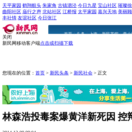
天平家园
鹤翔航头
朱家角
古镇泗泾
今日九星
宝山社区
璀璨徐
曲阳社区
庙行之声
北站社区
江桥报
太平家园
嘉兴天地
美丽顾
丰社情
友谊社区
今日张江
|
|
|
|
首页
头条
上海
新民茶馆
豪小
关闭
新民网移动客户端
点击或扫描下载
您现在的位置：
首页
>
新民头条
>
新民社会
>
正文
林森浩投毒案爆黄洋新死因 控