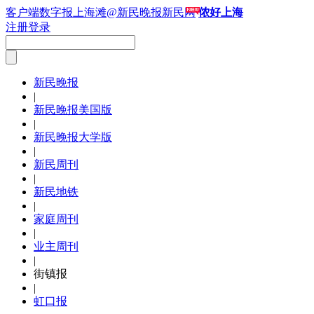
客户端
数字报
上海滩
@新民晚报新民网
侬好上海
注册
登录
新民晚报
|
新民晚报美国版
|
新民晚报大学版
|
新民周刊
|
新民地铁
|
家庭周刊
|
业主周刊
|
街镇报
|
虹口报