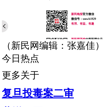
新民晚报
官方微信
微信号：xmwb1929
有用、有益、有趣
新民网茶馆
由新民网出品
（新民网编辑：张嘉佳）
微信号：newteahouse
无节操、有道理
最麻辣，最有趣的时事脱口
今日热点
你今天脑补了吗？
新民网事
由新民网出品
微信号：xinminwangshi
更多关于
突发事、新鲜事、有趣事
感人事、烦心事等你来爆料
扫一扫，关注有礼！
复旦投毒案二审
侬好上海
由新民网出品
微信号：helloshanghai2013
吃喝玩乐、上海故事、同城