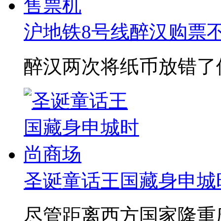
沪地铁8号线醉汉购票
醉汉两次将纸币放错了
圣诞童话王国藏身申城
尽管距离西方国家隆重庆