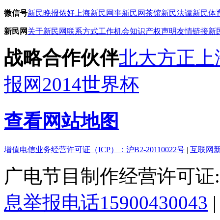
微信号
新民晚报
侬好上海
新民网事
新民网茶馆
新民法谭
新民体
新民网
关于新民网
联系方式
工作机会
知识产权声明
友情链接
新
战略合作伙伴
北大方正
上
报网
2014世界杯
查看网站地图
增值电信业务经营许可证（ICP）：沪B2-20110022号
|
互联网新
广电节目制作经营许可证:(
息举报电话15900430043