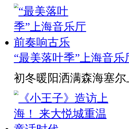
“最美落叶季”上海音
初冬暖阳洒满森海塞尔上