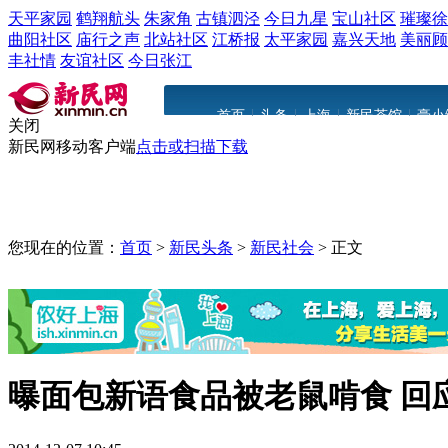
天平家园
鹤翔航头
朱家角
古镇泗泾
今日九星
宝山社区
璀璨徐
曲阳社区
庙行之声
北站社区
江桥报
太平家园
嘉兴天地
美丽顾
丰社情
友谊社区
今日张江
|
|
|
|
首页
头条
上海
新民茶馆
豪小
关闭
新民网移动客户端
点击或扫描下载
您现在的位置：
首页
>
新民头条
>
新民社会
>
正文
曝面包新语食品被老鼠啃食 回