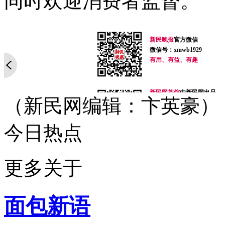
同时欢迎消费者监督。
新民晚报
官方微信
微信号：xmwb1929
有用、有益、有趣
新民网茶馆
由新民网出品
（新民网编辑：卞英豪）
微信号：newteahouse
无节操、有道理
最麻辣，最有趣的时事脱口
今日热点
你今天脑补了吗？
新民网事
由新民网出品
微信号：xinminwangshi
更多关于
突发事、新鲜事、有趣事
感人事、烦心事等你来爆料
扫一扫，关注有礼！
面包新语
侬好上海
由新民网出品
微信号：helloshanghai2013