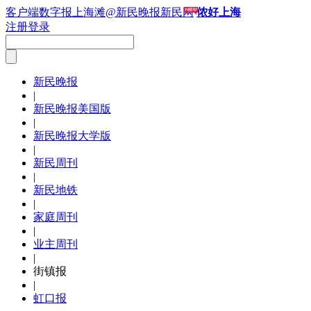
客户端
数字报
上海滩
@新民晚报新民网
侬好上海
注册
登录
新民晚报
|
新民晚报美国版
|
新民晚报大学版
|
新民周刊
|
新民地铁
|
家庭周刊
|
业主周刊
|
街镇报
|
虹口报