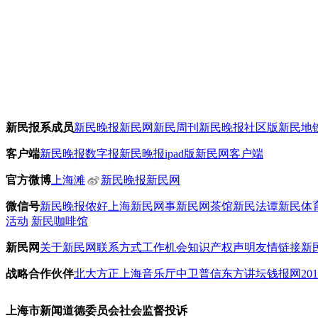
新民报系成员
新民晚报
新民网
新民周刊
新民晚报社区版
新民地
客户端
新民晚报数字报
新民晚报ipad版
新民网客户端
官方微博
上海滩
新民晚报新民网
微信号
新民晚报
侬好上海
新民网事
新民网茶馆
新民法谭
新民体
活动
新民咖啡馆
新民网
关于新民网
联系方式
工作机会
知识产权声明
友情链接
新
战略合作伙伴
北大方正
上海音乐厅
中卫普信
东方讲坛
钱报网
20
上海市新闻道德委员会社会监督投诉