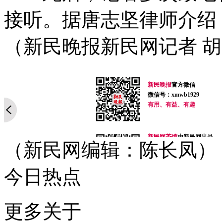
接听。据唐志坚律师介绍
（新民晚报新民网记者 
新民晚报
官方微信
微信号：xmwb1929
有用、有益、有趣
新民网茶馆
由新民网出品
（新民网编辑：陈长凤）
微信号：newteahouse
无节操、有道理
最麻辣，最有趣的时事脱口
今日热点
你今天脑补了吗？
新民网事
由新民网出品
微信号：xinminwangshi
更多关于
突发事、新鲜事、有趣事