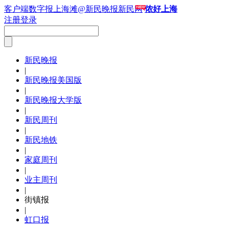
客户端
数字报
上海滩
@新民晚报新民网
侬好上海
注册
登录
新民晚报
|
新民晚报美国版
|
新民晚报大学版
|
新民周刊
|
新民地铁
|
家庭周刊
|
业主周刊
|
街镇报
|
虹口报