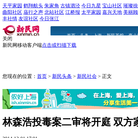
天平家园
鹤翔航头
朱家角
古镇泗泾
今日九星
宝山社区
璀璨徐
曲阳社区
庙行之声
北站社区
江桥报
太平家园
嘉兴天地
美丽顾
丰社情
友谊社区
今日张江
|
|
|
|
首页
头条
上海
新民茶馆
豪小
关闭
新民网移动客户端
点击或扫描下载
您现在的位置：
首页
>
新民头条
>
新民社会
>
正文
林森浩投毒案二审将开庭 双方