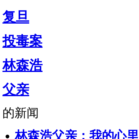
感人事、烦心事等你来爆料
扫一扫，关注有礼！
复旦
侬好上海
由新民网出品
微信号：helloshanghai2013
吃喝玩乐、上海故事、同城
投毒案
每天热爱上海多一点
加入小侬家族就对啦！
林森浩
父亲
的新闻
林森浩父亲：我的心里