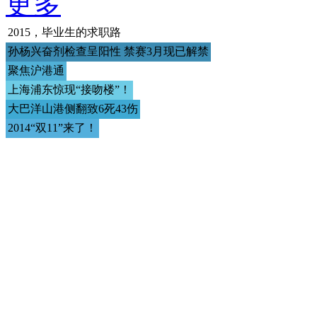
更多
2015，毕业生的求职路
孙杨兴奋剂检查呈阳性 禁赛3月现已解禁
聚焦沪港通
上海浦东惊现“接吻楼”！
大巴洋山港侧翻致6死43伤
2014“双11”来了！