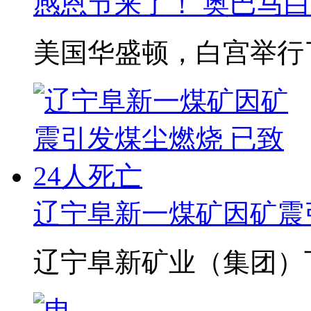
感恩节来了！ 奥巴马
美国华盛顿，白宫举行了
辽宁阜新一煤矿因矿震引
辽宁阜新矿业（集团）下