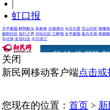
|
虹口报
天平家园
鹤翔航头
朱家角
古镇泗泾
今日九星
宝山社区
璀璨徐
曲阳社区
庙行之声
北站社区
江桥报
太平家园
嘉兴天地
美丽顾
丰社情
友谊社区
今日张江
|
|
|
|
首页
头条
上海
新民茶馆
豪小
关闭
新民网移动客户端
点击或
您现在的位置：
首页
>
新