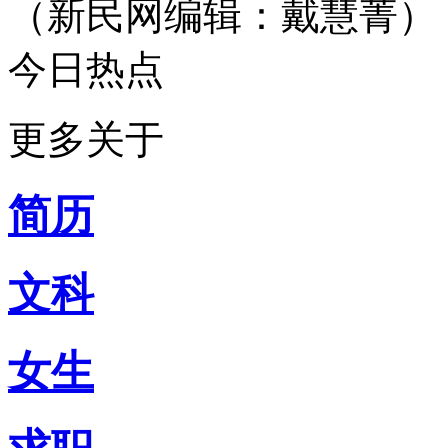
（新民网编辑：戴慧菁）
微信号：newteahouse
无节操、有道理
最麻辣，最有趣的时事脱口
今日热点
你今天脑补了吗？
新民网事
由新民网出品
微信号：xinminwangshi
更多关于
突发事、新鲜事、有趣事
感人事、烦心事等你来爆料
扫一扫，关注有礼！
简历
侬好上海
由新民网出品
微信号：helloshanghai2013
吃喝玩乐、上海故事、同城
文科
每天热爱上海多一点
加入小侬家族就对啦！
女生