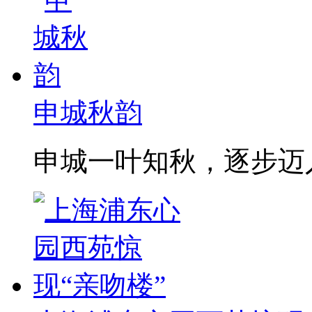
申城秋韵
申城一叶知秋，逐步迈入