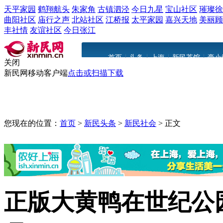
天平家园
鹤翔航头
朱家角
古镇泗泾
今日九星
宝山社区
璀璨徐
曲阳社区
庙行之声
北站社区
江桥报
太平家园
嘉兴天地
美丽顾
丰社情
友谊社区
今日张江
|
|
|
|
首页
头条
上海
新民茶馆
豪小
关闭
新民网移动客户端
点击或扫描下载
您现在的位置：
首页
>
新民头条
>
新民社会
>
正文
正版大黄鸭在世纪公园