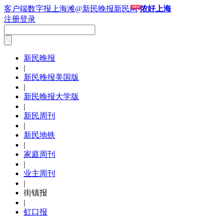
客户端
数字报
上海滩
@新民晚报新民网
侬好上海
注册
登录
新民晚报
|
新民晚报美国版
|
新民晚报大学版
|
新民周刊
|
新民地铁
|
家庭周刊
|
业主周刊
|
街镇报
|
虹口报