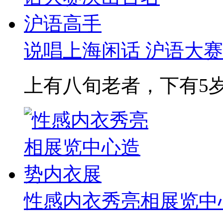
说唱上海闲话 沪语大赛决
上有八旬老者，下有5岁
性感内衣秀亮相展览中