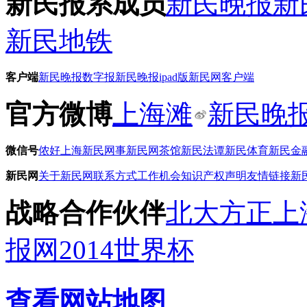
新民报系成员
新民晚报
新
新民地铁
客户端
新民晚报数字报
新民晚报ipad版
新民网客户端
官方微博
上海滩
新民晚
微信号
侬好上海
新民网事
新民网茶馆
新民法谭
新民体育
新民金
新民网
关于新民网
联系方式
工作机会
知识产权声明
友情链接
新
战略合作伙伴
北大方正
上
报网
2014世界杯
查看网站地图