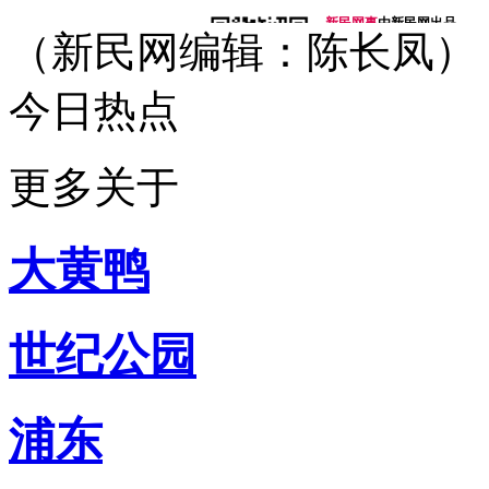
新民网事
由新民网出品
（新民网编辑：陈长凤）
微信号：xinminwangshi
突发事、新鲜事、有趣事
感人事、烦心事等你来爆料
今日热点
扫一扫，关注有礼！
侬好上海
由新民网出品
微信号：helloshanghai2013
更多关于
吃喝玩乐、上海故事、同城
每天热爱上海多一点
加入小侬家族就对啦！
大黄鸭
世纪公园
浦东