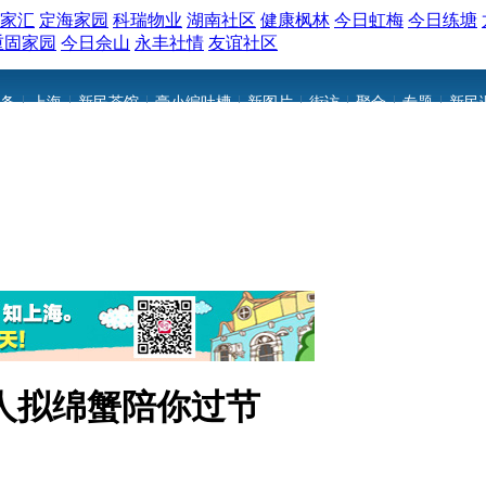
家汇
定海家园
科瑞物业
湖南社区
健康枫林
今日虹梅
今日练塘
重固家园
今日佘山
永丰社情
友谊社区
|
|
|
|
|
|
|
|
条
上海
新民茶馆
豪小编吐槽
新图片
街访
聚合
专题
新民
人拟绵蟹陪你过节