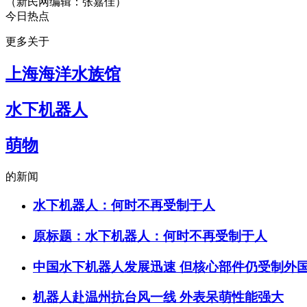
（新民网编辑：张嘉佳）
微信号：xinminwangshi
今日热点
突发事、新鲜事、有趣事
感人事、烦心事等你来爆料
更多关于
扫一扫，关注有礼！
上海海洋水族馆
侬好上海
由新民网出品
微信号：helloshanghai2013
吃喝玩乐、上海故事、同城
水下机器人
每天热爱上海多一点
加入小侬家族就对啦！
萌物
的新闻
水下机器人：何时不再受制于人
原标题：水下机器人：何时不再受制于人
中国水下机器人发展迅速 但核心部件仍受制外
机器人赴温州抗台风一线 外表呆萌性能强大