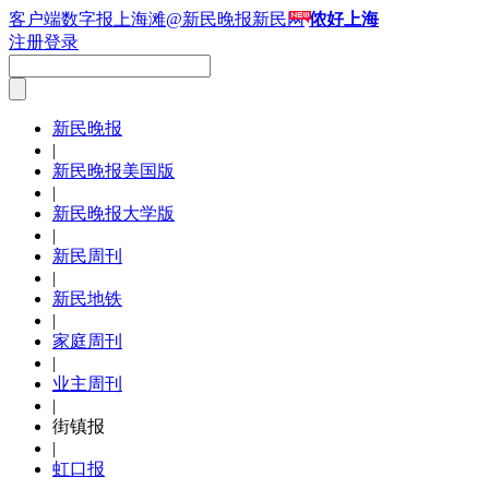
客户端
数字报
上海滩
@新民晚报新民网
侬好上海
注册
登录
新民晚报
|
新民晚报美国版
|
新民晚报大学版
|
新民周刊
|
新民地铁
|
家庭周刊
|
业主周刊
|
街镇报
|
虹口报