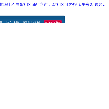
龙华社区
曲阳社区
庙行之声
北站社区
江桥报
太平家园
嘉兴天
|
|
|
|
调
微言博议
投诉
爆料