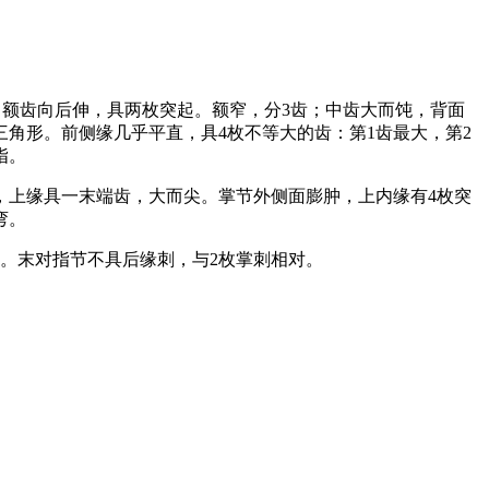
额齿向后伸，具两枚突起。额窄，分3齿；中齿大而饨，背面
角形。前侧缘几乎平直，具4枚不等大的齿：第1齿最大，第2
指。
，上缘具一末端齿，大而尖。掌节外侧面膨肿，上内缘有4枚突
弯。
。末对指节不具后缘刺，与2枚掌刺相对。