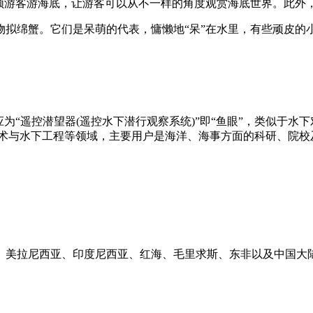
游客游海底，让游客可以从不一样的角度观赏海底世界。此外
绵蟹。它们是呆萌的代表，慵懒地“呆”在水里，有些顽皮的小
控潜望器(遥控水下潜行观察系统)”即“鱼眼”，类似于水下对讲系统
海事、海洋技术与水下工程等领域，主要用户是海洋、海事方面的科研
美拉尼西亚、印度尼西亚、红海、毛里求斯、东非以及中国大