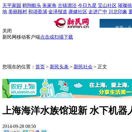
天平家园
鹤翔航头
朱家角
古镇泗泾
今日九星
宝山社区
璀璨徐
地
美丽顾村
和谐盈浦
金泽报道
康健社区
走进广中
川北印象
|
首页
头
关闭
新民网移动客户端
点击或扫描下载
您现在的位置：
首页
>
新民头条
>
新民社会
>
正文
上海海洋水族馆迎新 水下机器
2014-09-28 08:50