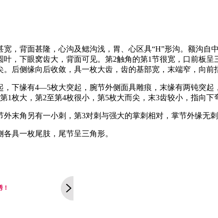
，背面甚隆，心沟及鳃沟浅，胃、心区具“H”形沟。额沟自中
叶，下眼窝齿大，背面可见。第2触角的第1节很宽，口前板呈三
而尖。后侧缘向后收敛，具一枚大齿，齿的基部宽，末端窄，向前
，下缘有4—5枚大突起，腕节外侧面具雕痕，末缘有两钝突起
第1枚大，第2至第4枚很小，第5枚大而尖，末3齿较小，指向下
末角另有一小刺，第3对刺与强大的掌刺相对，掌节外缘无刺
侧各具一枚尾肢，尾节呈三角形。
秀！