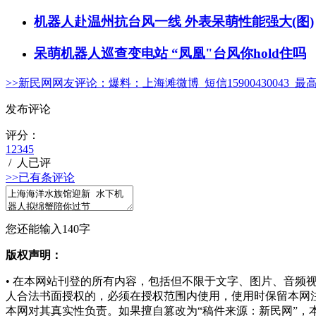
机器人赴温州抗台风一线 外表呆萌性能强大(图)
呆萌机器人巡查变电站 “凤凰"台风你hold住吗
>>新民网网友评论：
爆料：上海滩微博 短信15900430043 最
发布评论
评分：
1
2
3
4
5
/
人已评
>>已有
条评论
您还能输入
140
字
版权声明：
• 在本网站刊登的所有内容，包括但不限于文字、图片、音
人合法书面授权的
，必须在授权范围内使用，使用时保留本网
本网对其真实性负责。如果擅自篡改为“稿件来源：新民网”，