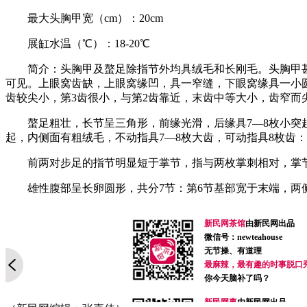
最大头胸甲宽（cm）：20cm
展缸水温（℃）：18-20℃
简介：头胸甲及螯足除指节外均具绒毛和长刚毛。头胸甲甚宽
可见。上眼窝齿缺，上眼窝缘凹，具一窄缝，下眼窝缘具一小圆
齿较尖小，第3齿很小，与第2齿靠近，末齿中等大小，齿窄
螯足粗壮，长节呈三角形，前缘光滑，后缘具7—8枚小突起
起，内侧面有粗绒毛，不动指具7—8枚大齿，可动指具8枚齿：
前两对步足的指节明显短于掌节，指与两枚掌刺相对，掌节外
雄性腹部呈长卵圆形，共分7节：第6节基部宽于末端，两
新民网茶馆
由新民网出品
微信号：newteahouse
无节操、有道理
最麻辣，最有趣的时事脱口
你今天脑补了吗？
新民网事
由新民网出品