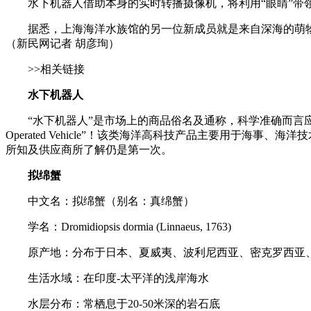
水下机器人借助本身的实时转播摄像机，将利用“眼睛”带领
据悉，上海海洋水族馆的另一位新成员就是来自深海的萌物拟
（新民网记者 胡彦珣）
>>相关链接
水下机器人
“水下机器人”是市场上的商品俗名及通称，科学准确而言应为“遥
Operated Vehicle”！该类海洋高科技产品主要用于
所知及供应商所了解仍是第一次。
拟绵蟹
中文名：拟绵蟹（别名：真绵蟹）
学名：Dromidiopsis dormia (Linnaeus, 1763)
原产地：分布于日本、夏威夷、波利尼西亚、密克罗西亚、
生活水域：在印度-太平洋的浅岸海水
水层分布：常栖息于20-50米深的岩石底