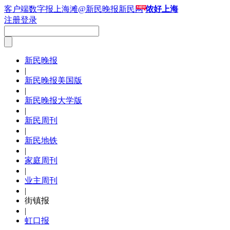
客户端
数字报
上海滩
@新民晚报新民网
侬好上海
注册
登录
新民晚报
|
新民晚报美国版
|
新民晚报大学版
|
新民周刊
|
新民地铁
|
家庭周刊
|
业主周刊
|
街镇报
|
虹口报