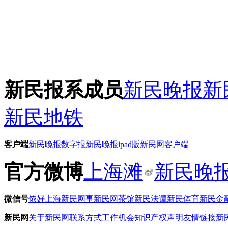
新民报系成员
新民晚报
新
新民地铁
客户端
新民晚报数字报
新民晚报ipad版
新民网客户端
官方微博
上海滩
新民晚
微信号
侬好上海
新民网事
新民网茶馆
新民法谭
新民体育
新民金
新民网
关于新民网
联系方式
工作机会
知识产权声明
友情链接
新