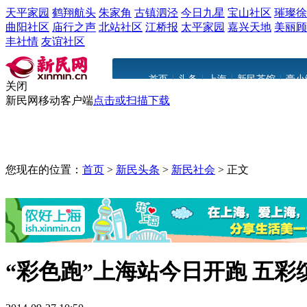
天平家园
鹤翔航头
朱家角
古镇泗泾
今日九星
宝山社区
璀璨徐
曲阳社区
庙行之声
北站社区
江桥报
太平家园
嘉兴天地
美丽顾
丰社情
友谊社区
|
|
|
|
首页
头条
上海
新民茶馆
豪小
关闭
新民网移动客户端
点击或扫描下载
您现在的位置：
首页
>
新民头条
>
新民社会
>
正文
“彩色跑”上海站今日开跑 五彩