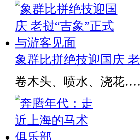
象群比拼绝技迎国庆 老挝
卷木头、喷水、浇花……