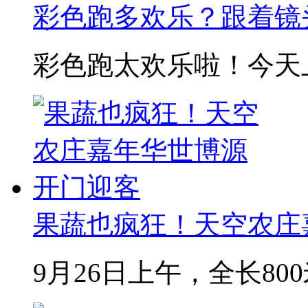
彩色跑多欢乐？跟着镜
彩色跑太欢乐啦！今天上
果蔬也疯狂！天空农庄
9月26日上午，全长800米