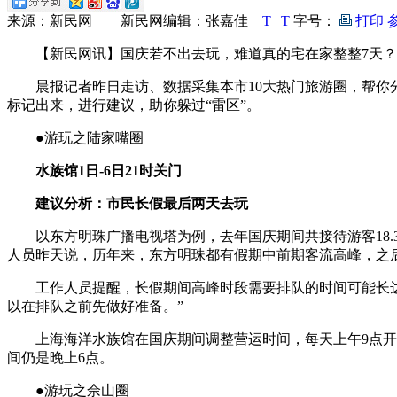
来源：新民网 新民网编辑：张嘉佳
T
|
T
字号：
打印
【新民网讯】国庆若不出去玩，难道真的宅在家整整7天？
晨报记者昨日走访、数据采集本市10大热门旅游圈，帮你分
标记出来，进行建议，助你躲过“雷区”。
●游玩之陆家嘴圈
水族馆1日-6日21时关门
建议分析：市民长假最后两天去玩
以东方明珠广播电视塔为例，去年国庆期间共接待游客18.3万人
人员昨天说，历年来，东方明珠都有假期中前期客流高峰，之
工作人员提醒，长假期间高峰时段需要排队的时间可能长达两
以在排队之前先做好准备。”
上海海洋水族馆在国庆期间调整营运时间，每天上午9点开门时
间仍是晚上6点。
●游玩之佘山圈