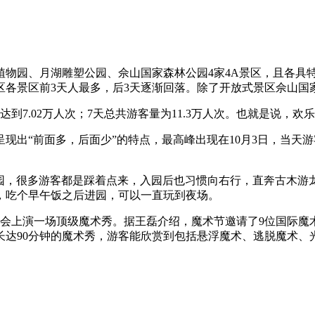
园、月湖雕塑公园、佘山国家森林公园4家4A景区，且各具
区各景区前3天人最多，后3天逐渐回落。除了开放式景区佘山国
7.02万人次；7天总共游客量为11.3万人次。也就是说，欢
出“前面多，后面少”的特点，最高峰出现在10月3日，当天游
，很多游客都是踩着点来，入园后也习惯向右行，直奔古木游龙
，吃个早午饭之后进园，可以一直玩到夜场。
上演一场顶级魔术秀。据王磊介绍，魔术节邀请了9位国际魔
长达90分钟的魔术秀，游客能欣赏到包括悬浮魔术、逃脱魔术、