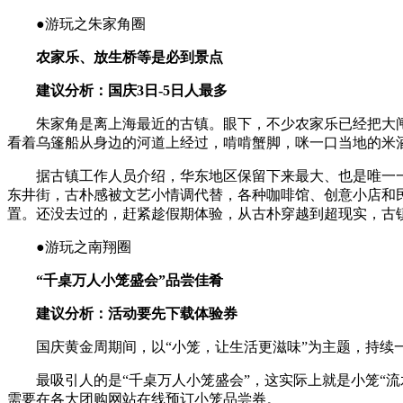
●游玩之朱家角圈
农家乐、放生桥等是必到景点
建议分析：国庆3日-5日人最多
朱家角是离上海最近的古镇。眼下，不少农家乐已经把大闸
看着乌篷船从身边的河道上经过，啃啃蟹脚，咪一口当地的米酒
据古镇工作人员介绍，华东地区保留下来最大、也是唯一一座
东井街，古朴感被文艺小情调代替，各种咖啡馆、创意小店和民
置。还没去过的，赶紧趁假期体验，从古朴穿越到超现实，古
●游玩之南翔圈
“千桌万人小笼盛会”品尝佳肴
建议分析：活动要先下载体验券
国庆黄金周期间，以“小笼，让生活更滋味”为主题，持续一个
最吸引人的是“千桌万人小笼盛会”，这实际上就是小笼“流
需要在各大团购网站在线预订小笼品尝券。