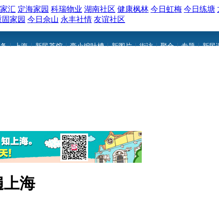
家汇
定海家园
科瑞物业
湖南社区
健康枫林
今日虹梅
今日练塘
重固家园
今日佘山
永丰社情
友谊社区
|
|
|
|
|
|
|
|
条
上海
新民茶馆
豪小编吐槽
新图片
街访
聚合
专题
新民
遍上海