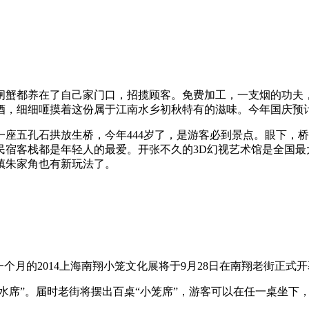
蟹都养在了自己家门口，招揽顾客。免费加工，一支烟的功夫，
，细细咂摸着这份属于江南水乡初秋特有的滋味。今年国庆预计
五孔石拱放生桥，今年444岁了，是游客必到景点。眼下，桥
宿客栈都是年轻人的最爱。开张不久的3D幻视艺术馆是全国最大的
镇朱家角也有新玩法了。
月的2014上海南翔小笼文化展将于9月28日在南翔老街正式开
水席”。届时老街将摆出百桌“小笼席”，游客可以在任一桌坐下