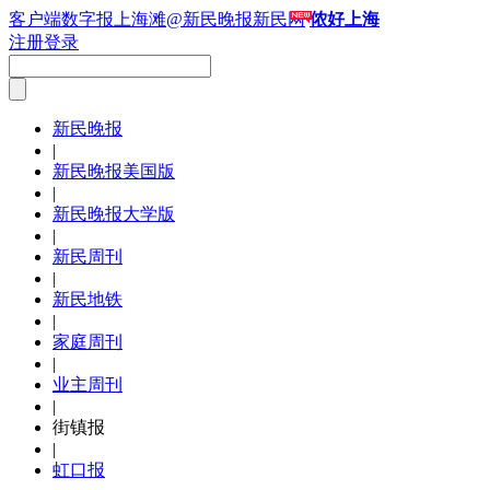
客户端
数字报
上海滩
@新民晚报新民网
侬好上海
注册
登录
新民晚报
|
新民晚报美国版
|
新民晚报大学版
|
新民周刊
|
新民地铁
|
家庭周刊
|
业主周刊
|
街镇报
|
虹口报