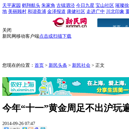
天平家园
鹤翔航头
朱家角
古镇泗泾
今日九星
宝山社区
璀璨徐
地
美丽顾村
和谐盈浦
金泽报道
康健社区
走进广中
川北印象
|
首页
头
关闭
新民网移动客户端
点击或扫描下载
您现在的位置：
首页
>
新民头条
>
新民社会
>
正文
今年“十一”黄金周足不出沪玩
2014-09-26 07:47