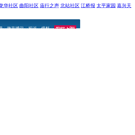
龙华社区
曲阳社区
庙行之声
北站社区
江桥报
太平家园
嘉兴天
|
|
|
|
调
微言博议
投诉
爆料