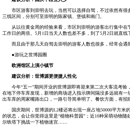
市区游客到崇明去玩，当然可以选择自驾，不过依然有很多
三线区间，分别可至崇明的陈家镇、堡镇和南门。
从以往黄金周的经验来看，市区到崇明的游客出行集中在节前一天
工作日的两倍。5月1日当天人数也差不多，到了5月2日就直线下滑
而且由于那几天自驾去崇明的游客人数也很多，经常会遇到堵
●游玩之世博园圈
欧洲馆区上演小镇节
建议分析：世博源更便捷人性化
今年“五一”期间开业的世博源即将迎来第二次大客流考验，
在地下停车库发现，新增的商场进入指示牌间隔没多远就有一
出车库的周家嘴路出口，一路引导简单明了。餐饮方面，有招
国庆期间，世博源的L2楼还将出现一座占地50000平方米的
的状态，会让你觉得这里是“植物科普园”；近10种呆萌动物
尔铁塔下挑战一下植物迷宫……