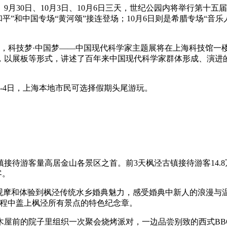
月30日、10月3日、10月6日三天，世纪公园内将举行第十五届
和平”和中国专场“黄河颂”接连登场；10月6日则是希腊专场“音
，科技梦·中国梦——中国现代科学家主题展将在上海科技馆一
，以展板等形式，讲述了百年来中国现代科学家群体形成、演进
-4日，上海本地市民可选择假期头尾游玩。
游客量高居金山各景区之首。前3天枫泾古镇接待游客14.8万
客。
摩和体验到枫泾传统水乡婚典魅力，感受婚典中新人的浪漫与温馨
过程中盖上枫泾所有景点的特色纪念章。
前的院子里组织一次聚会烧烤派对，一边品尝别致的西式BB