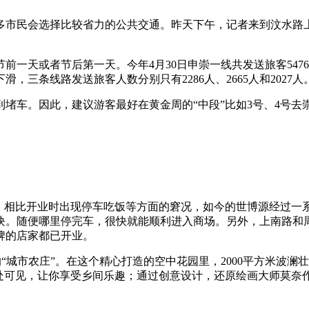
市民会选择比较省力的公共交通。昨天下午，记者来到汶水路上
或者节后第一天。今年4月30日申崇一线共发送旅客5476人，
，三条线路发送旅客人数分别只有2286人、2665人和2027人
车。因此，建议游客最好在黄金周的“中段”比如3号、4号去
相比开业时出现停车吃饭等方面的窘况，如今的世博源经过一
块。随便哪里停完车，很快就能顺利进入商场。另外，上南路和周
牌的店家都已开业。
“城市农庄”。在这个精心打造的空中花园里，2000平方米波澜
随处可见，让你享受乡间乐趣；通过创意设计，还原绘画大师莫