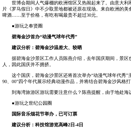
世博会期间人气爆棚的欧洲馆区又热闹起来了。由意大利和西
片《罗马假日》中不少取景地都被还原在现场。来自欧洲的美
啤酒……至于价格，有吃有喝最贵不超过30元。
●游玩之奉贤圈
碧海金沙首办“动漫气球年代秀”
建议分析：碧海金沙温差大、较晒
据碧海金沙景区工作人员陈燕介绍，去年国庆期间，景区也是前
人，因此国庆并不拥挤。
这个国庆，碧海金沙景区还将首次举办“动漫气球年代秀”主题
90、00”四个年代展示经典动漫作品，并将结合碧海金沙风
到海湾旅游区游玩需要注意什么？陈燕提醒，由于地处海边
●游玩之世纪公园圈
国际音乐烟花节举办，已可订票
建议分析：科技馆游览高峰2日-4日