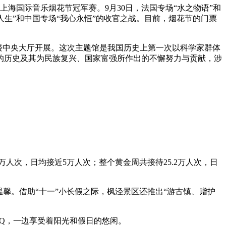
上海国际音乐烟花节冠军赛。9月30日，法国专场“水之物语”和
乐人生”和中国专场“我心永恒”的收官之战。目前，烟花节的门票
楼中央大厅开展。这次主题馆是我国历史上第一次以科学家群体
的历史及其为民族复兴、国家富强所作出的不懈努力与贡献，涉
人次，日均接近5万人次；整个黄金周共接待25.2万人次，日
。借助“十一”小长假之际，枫泾景区还推出“游古镇、赠护
Q，一边享受着阳光和假日的悠闲。