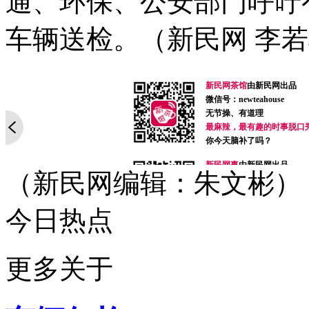
通、环保、公安部门呼吁
车辆送检。（新民网 李
新民网茶馆
由新民网出品
微信号：newteahouse
无节操、有道理
最麻辣，最有趣的时事脱口
你今天脑补了吗？
新民网事
由新民网出品
（新民网编辑：朱文彬）
微信号：xinminwangshi
突发事、新鲜事、有趣事
感人事、烦心事等你来爆料
今日热点
扫一扫，关注有礼！
侬好上海
由新民网出品
微信号：helloshanghai2013
更多关于
吃喝玩乐、上海故事、同城
每天热爱上海多一点
加入小侬家族就对啦！