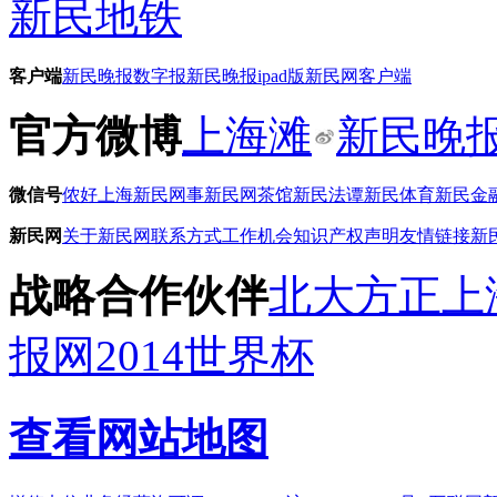
新民地铁
客户端
新民晚报数字报
新民晚报ipad版
新民网客户端
官方微博
上海滩
新民晚
微信号
侬好上海
新民网事
新民网茶馆
新民法谭
新民体育
新民金
新民网
关于新民网
联系方式
工作机会
知识产权声明
友情链接
新
战略合作伙伴
北大方正
上
报网
2014世界杯
查看网站地图