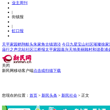
业主周刊
|
街镇报
|
虹口报
天平家园
鹤翔航头
朱家角
古镇泗泾
今日九星
宝山社区
璀璨徐家
庙行之声
北站社区
江桥报
太平家园
嘉兴天地
美丽顾村
和谐盈浦
关闭
新民网移动客户端
点击或扫描下载
|
|
|
|
|
首页
头条
上海
新民茶馆
豪小编吐槽
您现在的位置：
首页
>
新民头条
>
新民社会
>
正文