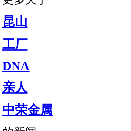
吃喝玩乐、上海故事、同城
每天热爱上海多一点
加入小侬家族就对啦！
昆山
工厂
DNA
亲人
中荣金属