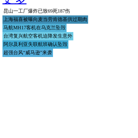
昆山一工厂爆炸已致69死187伤
上海福喜被曝向麦当劳肯德基供过期肉
马航MH17客机在乌克兰坠毁
台湾复兴航空客机迫降发生意外
阿尔及利亚失联航班确认坠毁
超强台风“威马逊”来袭