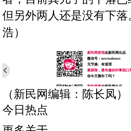
但另外两人还是没有下落
浩）
新民网茶馆
由新民网出品
微信号：newteahouse
无节操、有道理
最麻辣，最有趣的时事脱口
你今天脑补了吗？
新民网事
由新民网出品
（新民网编辑：陈长凤）
微信号：xinminwangshi
突发事、新鲜事、有趣事
感人事、烦心事等你来爆料
今日热点
扫一扫，关注有礼！
侬好上海
由新民网出品
微信号：helloshanghai2013
更多关于