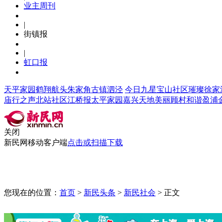
业主周刊
|
街镇报
|
虹口报
天平家园
鹤翔航头
朱家角
古镇泗泾
今日九星
宝山社区
璀璨徐家
庙行之声
北站社区
江桥报
太平家园
嘉兴天地
美丽顾村
和谐盈浦
关闭
新民网移动客户端
点击或扫描下载
|
|
|
|
|
首页
头条
上海
新民茶馆
豪小编吐槽
您现在的位置：
首页
>
新民头条
>
新民社会
>
正文