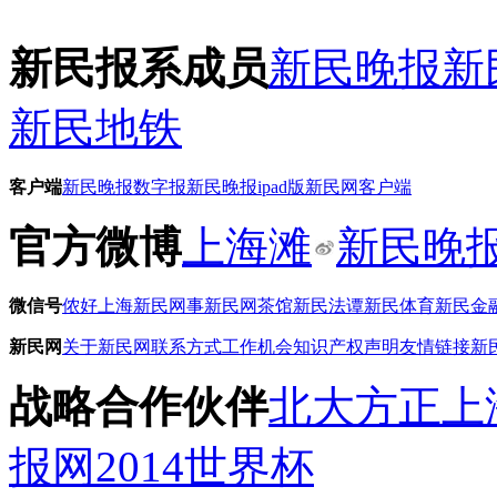
新民报系成员
新民晚报
新
新民地铁
客户端
新民晚报数字报
新民晚报ipad版
新民网客户端
官方微博
上海滩
新民晚
微信号
侬好上海
新民网事
新民网茶馆
新民法谭
新民体育
新民金
新民网
关于新民网
联系方式
工作机会
知识产权声明
友情链接
新
战略合作伙伴
北大方正
上
报网
2014世界杯