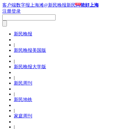
客户端
数字报
上海滩
@新民晚报新民网
侬好上海
注册
登录
新民晚报
|
新民晚报美国版
|
新民晚报大学版
|
新民周刊
|
新民地铁
|
家庭周刊
|