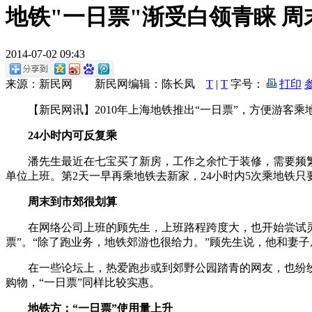
地铁"一日票"渐受白领青睐 
2014-07-02 09:43
来源：新民网 新民网编辑：陈长凤
T
|
T
字号：
打印
【新民网讯】2010年上海地铁推出“一日票”，方便游客乘
24小时内可反复乘
潘先生最近在七宝买了新房，工作之余忙于装修，需要频繁
单位上班。第2天一早再乘地铁去新家，24小时内5次乘地铁只要
周末到市郊很划算
在网络公司上班的顾先生，上班路程跨度大，也开始尝试灵
票”。“除了跑业务，地铁郊游也很给力。”顾先生说，他和妻子
在一些论坛上，热爱跑步或到郊野公园踏青的网友，也纷纷分
购物，“一日票”同样比较实惠。
地铁方：“一日票”使用量上升