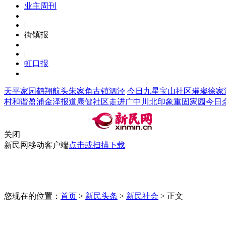
业主周刊
|
街镇报
|
虹口报
天平家园
鹤翔航头
朱家角
古镇泗泾
今日九星
宝山社区
璀璨徐家
村
和谐盈浦
金泽报道
康健社区
走进广中
川北印象
重固家园
今日
关闭
新民网移动客户端
点击或扫描下载
|
|
首页
头条
上海
您现在的位置：
首页
>
新民头条
>
新民社会
>
正文