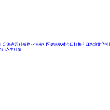
汇
定海家园
科瑞物业
湖南社区
健康枫林
今日虹梅
今日练塘
龙华社
佘山
永丰社情
|
|
|
|
|
|
|
|
新民茶馆
豪小编吐槽
新视频
新图片
街访
聚合
专题
新民