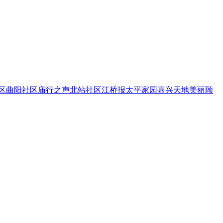
区
曲阳社区
庙行之声
北站社区
江桥报
太平家园
嘉兴天地
美丽顾
|
|
|
|
调
微言博议
投诉
爆料