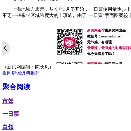
上海地铁方表示，从今年3月份开始，一日票使用量逐步上
不乏一些乘坐区域跨度大的上班族。由于“一日票”票面图案较
新民网茶馆
由新民网出品
微信号：newteahouse
无节操、有道理
最麻辣，最有趣的时事脱口
你今天脑补了吗？
新民网事
由新民网出品
（新民网编辑：陈长凤）
微信号：xinminwangshi
提问
辟谣
爆料
推荐
突发事、新鲜事、有趣事
感人事、烦心事等你来爆料
聚合阅读
扫一扫，关注有礼！
侬好上海
由新民网出品
市郊
微信号：helloshanghai2013
吃喝玩乐、上海故事、同城
一日票
每天热爱上海多一点
加入小侬家族就对啦！
白领