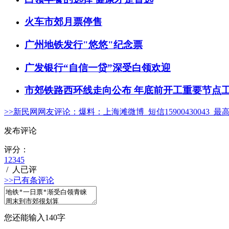
火车市郊月票停售
广州地铁发行"悠悠"纪念票
广发银行“自信一贷”深受白领欢迎
市郊铁路西环线走向公布 年底前开工重要节点
>>新民网网友评论：
爆料：上海滩微博 短信15900430043 最
发布评论
评分：
1
2
3
4
5
/
人已评
>>已有
条评论
您还能输入
140
字