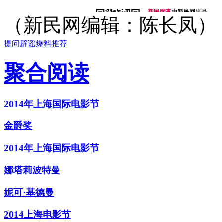
新民网事
由新民网出品
（新民网编辑：陈长凤）
微信号：xinminwangshi
突发事、新鲜事、有趣事
感人事、烦心事等你来爆料
提问
辟谣
爆料
推荐
扫一扫，关注有礼！
聚合阅读
侬好上海
由新民网出品
微信号：helloshanghai2013
吃喝玩乐、上海故事、同城
每天热爱上海多一点
2014年上海国际电影节
加入小侬家族就对啦！
金爵奖
2014年上海国际电影节
娜塔莉波特曼
妮可·基德曼
2014上海电影节