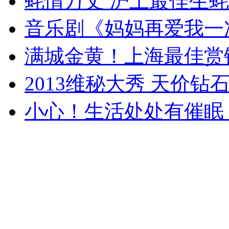
蚝情万丈 沪上最佳生
音乐剧《妈妈再爱我一
满城金黄！上海最佳赏
2013维秘大秀 天价钻
小心！生活处处有催眠