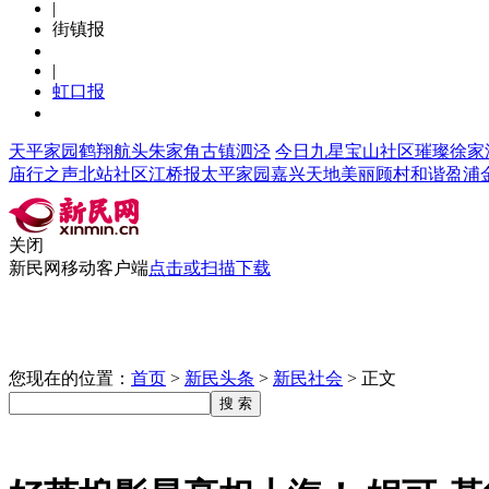
|
街镇报
|
虹口报
天平家园
鹤翔航头
朱家角
古镇泗泾
今日九星
宝山社区
璀璨徐家
庙行之声
北站社区
江桥报
太平家园
嘉兴天地
美丽顾村
和谐盈浦
关闭
新民网移动客户端
点击或扫描下载
|
|
|
|
|
首页
头条
上海
新民茶馆
豪小编吐槽
您现在的位置：
首页
>
新民头条
>
新民社会
>
正文