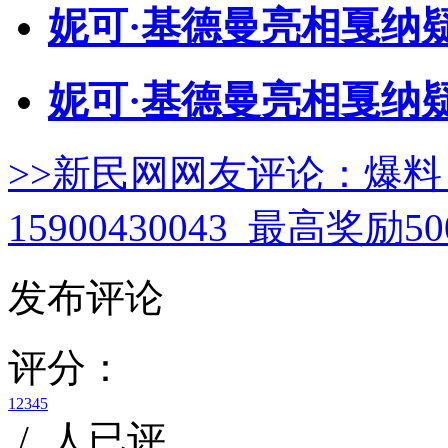
妮可·基德曼亮相戛纳
妮可·基德曼亮相戛纳疑
>>新民网网友评论：
爆料
15900430043 最高奖励
发布评论
评分：
1
2
3
4
5
/
人已评