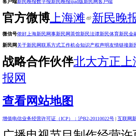
客户端
新民晚报数字报
新民晚报ipad版
新民网客户端
官方微博
上海滩
新民晚
微信号
侬好上海
新民网事
新民网茶馆
新民法谭
新民体育
新民金
新民网
关于新民网
联系方式
工作机会
知识产权声明
友情链接
新
战略合作伙伴
北大方正
上
报网
查看网站地图
增值电信业务经营许可证（ICP）：沪B2-20110022号
|
互联网新
广播电视节目制作经营许可