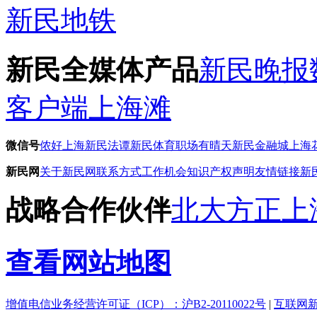
新民地铁
新民全媒体产品
新民晚报
客户端
上海滩
微信号
侬好上海
新民法谭
新民体育
职场有晴天
新民金融城
上海
新民网
关于新民网
联系方式
工作机会
知识产权声明
友情链接
新
战略合作伙伴
北大方正
上
查看网站地图
增值电信业务经营许可证（ICP）：沪B2-20110022号
|
互联网新