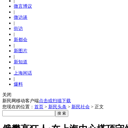
|
微言博议
|
微访谈
|
街访
|
新都会
|
新图片
|
新知道
|
上海闲话
|
爆料
关闭
新民网移动客户端
点击或扫描下载
您现在的位置：
首页
>
新民头条
>
新民社会
>
正文