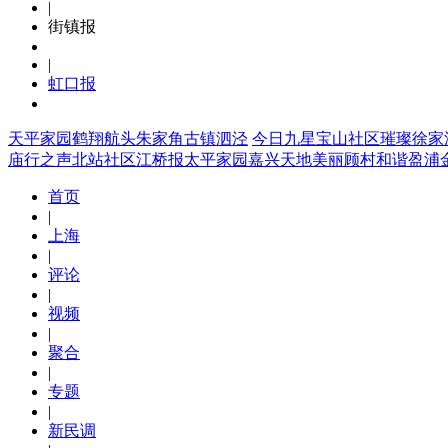
|
街镇报
|
虹口报
天平家园
鹤翔航头
朱家角
古镇泗泾
今日九星
宝山社区
璀璨徐家
庙行之声
北站社区
江桥报
太平家园
嘉兴天地
美丽顾村
和谐盈浦
首页
|
上海
|
评论
|
视频
|
聚合
|
专题
|
新民调