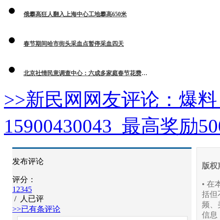
俄攀高狂人翻入上海中心工地攀高650米
春节期间哈市街头采血点暂停采血四天
北京社情民意调查中心：六成多家庭春节花费未增加
>>新民网网友评论：
爆料
15900430043 最高奖励
发布评论
版权
评分：
• 
1
2
3
4
5
括但
/
人已评
频、
>>已有
条评论
信息