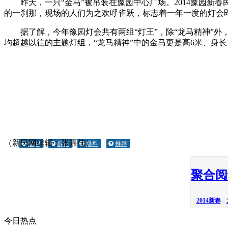
昨天，一只“金马”被吊装在豫园中心广场。2014豫园新春民
的一刹那，现场的人们为之欢呼雀跃，标志着一年一度的灯会
据了解，今年豫园灯会共有两组“灯王”，除“龙马精神”外，
均超越以往的主题灯组，“龙马精神”中的金马更是高6米、身
（新民网编辑：张嘉佳）
提问
辟谣
爆料
推荐
聚合阅
2014新春
今日热点