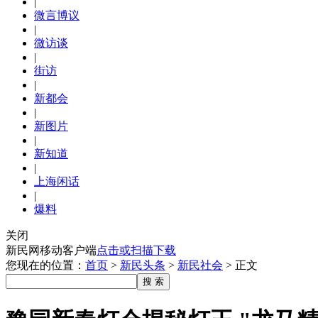
|
微言博议
|
微访谈
|
街访
|
新都会
|
新图片
|
新知道
|
上海闲话
|
爆料
关闭
新民网移动客户端
点击或扫描下载
您现在的位置：
首页
>
新民头条
>
新民社会
>
正文