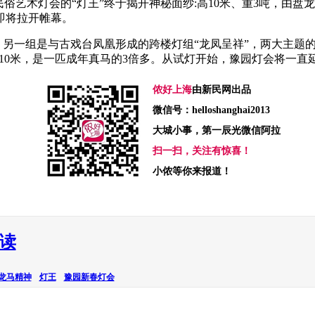
俗艺术灯会的“灯王”终于揭开神秘面纱:高10米、重3吨，由盘
即将拉开帷幕。
另一组是与古戏台凤凰形成的跨楼灯组“龙凤呈祥”，两大主题的
长10米，是一匹成年真马的3倍多。从试灯开始，豫园灯会将一直
侬好上海
由新民网出品
微信号：helloshanghai2013
大城小事，第一辰光微信阿拉
扫一扫，关注有惊喜！
小侬等你来报道！
读
龙马精神
灯王
豫园新春灯会