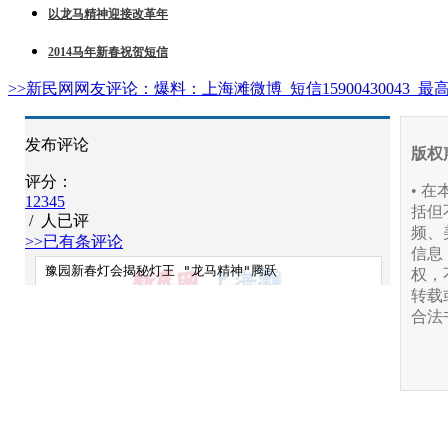
以龙马精神迎接改革年
2014马年新春祝贺短信
>>新民网网友评论：
爆料：上海滩微博 短信15900430043 最
发布评论
版权
评分：
• 
1
2
3
4
5
括但
/
人已评
频、
>>已有
条评论
信息
权，
转载
合法
您还能输入
140
字