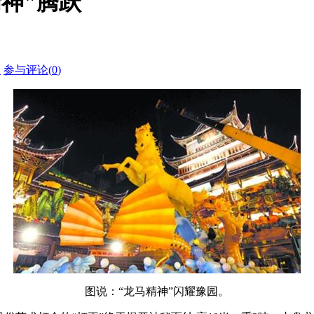
神"腾跃
印
参与评论(
0
)
图说：“龙马精神”闪耀豫园。