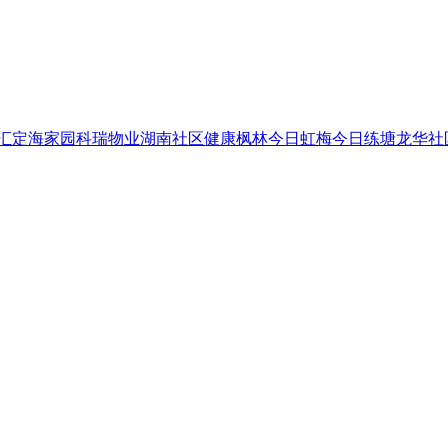
汇
定海家园
科瑞物业
湖南社区
健康枫林
今日虹梅
今日练塘
龙华社