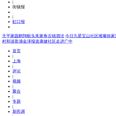
|
街镇报
|
虹口报
天平家园
鹤翔航头
朱家角
古镇泗泾
今日九星
宝山社区
璀璨徐家
村
和谐盈浦
金泽报道
康健社区
走进广中
首页
|
上海
|
评论
|
视频
|
聚合
|
专题
|
新民调