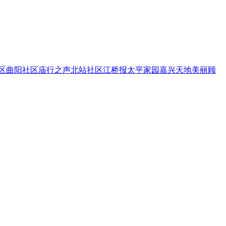
区
曲阳社区
庙行之声
北站社区
江桥报
太平家园
嘉兴天地
美丽顾