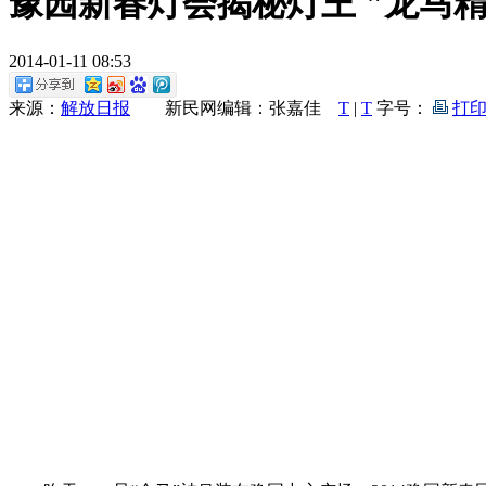
豫园新春灯会揭秘灯王 "龙马精
2014-01-11 08:53
来源：
解放日报
新民网编辑：张嘉佳
T
|
T
字号：
打