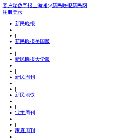
客户端
数字报
上海滩
@新民晚报新民网
注册
登录
新民晚报
|
新民晚报美国版
|
新民晚报大学版
|
新民周刊
|
新民地铁
|
业主周刊
|
家庭周刊