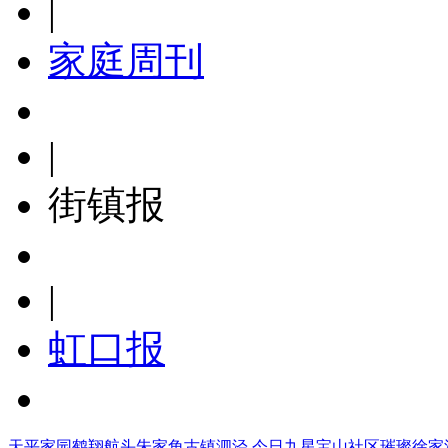
|
家庭周刊
|
街镇报
|
虹口报
天平家园
鹤翔航头
朱家角
古镇泗泾
今日九星
宝山社区
璀璨徐家