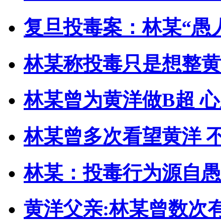
复旦投毒案：林某“愚人
林某称投毒只是想整黄
林某曾为黄洋做B超 
林某曾多次看望黄洋 
林某：投毒行为源自愚
黄洋父亲:林某曾数次