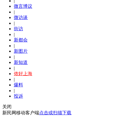
|
微言博议
|
微访谈
|
街访
|
新都会
|
新图片
|
新知道
|
侬好上海
|
爆料
|
投诉
关闭
新民网移动客户端
点击或扫描下载