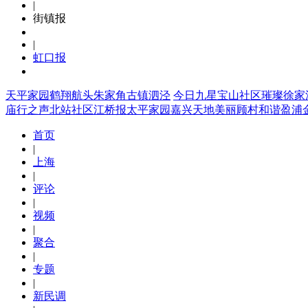
|
街镇报
|
虹口报
天平家园
鹤翔航头
朱家角
古镇泗泾
今日九星
宝山社区
璀璨徐家
庙行之声
北站社区
江桥报
太平家园
嘉兴天地
美丽顾村
和谐盈浦
首页
|
上海
|
评论
|
视频
|
聚合
|
专题
|
新民调