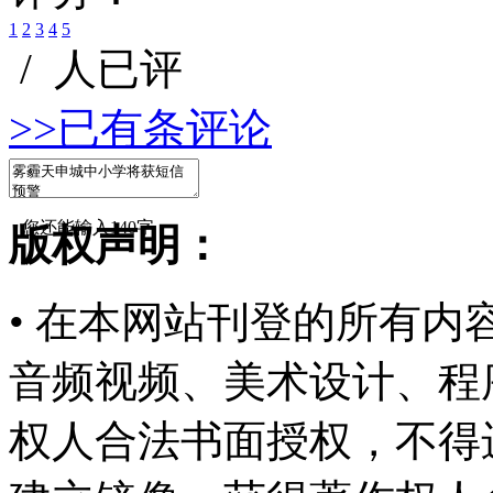
1
2
3
4
5
/
人已评
>>已有
条评论
您还能输入
140
字
版权声明：
• 在本网站刊登的所有
音频视频、美术设计、程
权人合法书面授权，不得