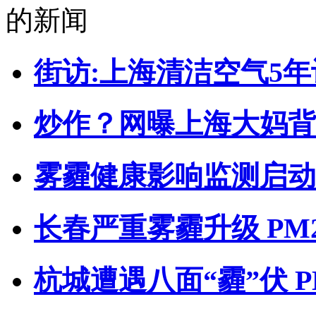
的新闻
街访:上海清洁空气5年
炒作？网曝上海大妈背
雾霾健康影响监测启动 
长春严重雾霾升级 PM2
杭城遭遇八面“霾”伏 