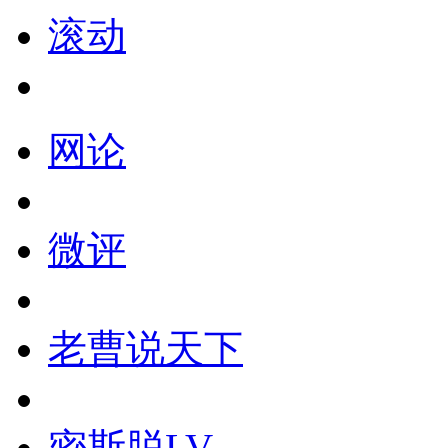
滚动
网论
微评
老曹说天下
密斯脱LV