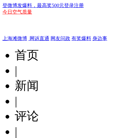
登微博发爆料，最高奖500元
登录
注册
今日空气质量
上海滩微博
网诉直通
网友问政
有奖爆料
身边事
首页
|
新闻
|
评论
|