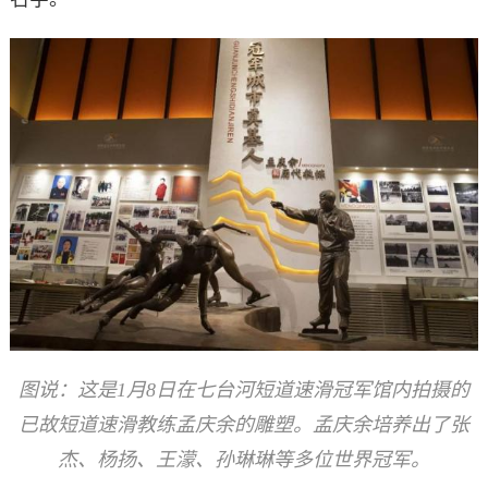
图说：这是1月8日在七台河短道速滑冠军馆内拍摄的
已故短道速滑教练孟庆余的雕塑。孟庆余培养出了张
杰、杨扬、王濛、孙琳琳等多位世界冠军。