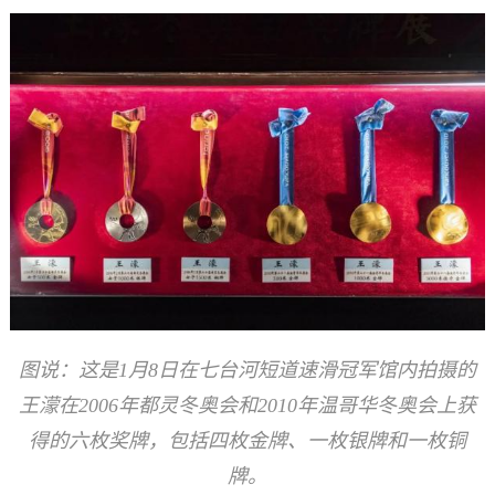
图说：这是1月8日在七台河短道速滑冠军馆内拍摄的
王濛在2006年都灵冬奥会和2010年温哥华冬奥会上获
得的六枚奖牌，包括四枚金牌、一枚银牌和一枚铜
牌。