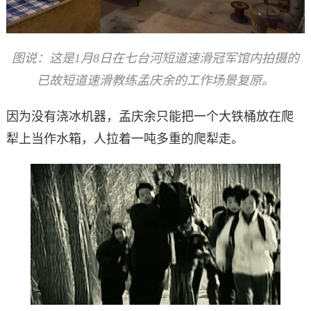
图说：这是1月8日在七台河短道速滑冠军馆内拍摄的
已故短道速滑教练孟庆余的工作场景复原。
因为没有浇冰机器，孟庆余只能把一个大铁桶放在爬
犁上当作水箱，人拉着一吨多重的爬犁走。