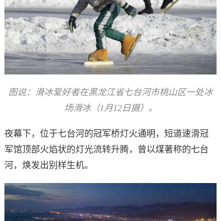
图说：滑冰爱好者在黑龙江省七台河市桃山区一处冰
场滑冰（1月12日摄）。
夜幕下，位于七台河的冠军桥灯火通明，短道速滑冠
军馆顶部火焰状的灯光流转升腾，曾以煤著称的七台
河，焕发出别样生机。